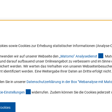
Barrierefreiheit
DFG-aktuell
okies sowie Cookies zur Erhebung statistischer Informationen (Analyse-C
Service und Informationen für Menschen
Erhalten Sie Neuigkeiten aus der DF
mit Behinderungen
in Ihr Mailpostfach oder schauen Si
(exter
erwenden wir auf unserer Webseite den
„Matomo“ Analysediens
t
. Mat
die Ausgaben online an.
n und darauf aufbauend unser Onlineangebot zu verbessern und im Sinne
Erklärung zur Barrierefreiheit
hert werden. Wir werten das Verhalten von unseren Webseitenbesucher*in
Barriere melden
identifiziert werden. Eine Weitergabe Ihrer Daten an Dritte erfolgt nicht.
Zum Newsletter
en Sie in unserer
Datenschutzerklärung in der Box "Webanalyse mit Mat
(interner Link)
ie-Einstellunge
n
widerrufen. Zudem können Sie die Cookies jederzeit 
Cookies