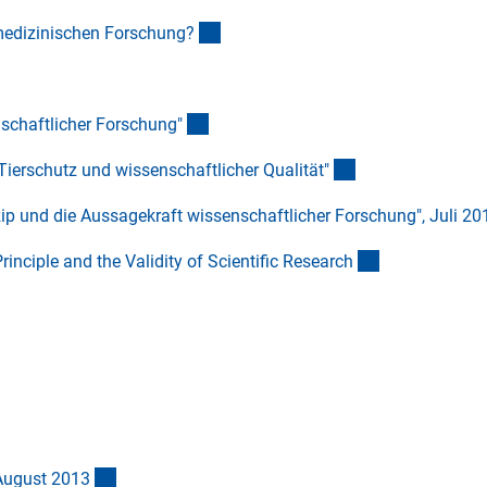
(interner Link)
omedizinischen Forschung
?
(interner Link)
(Download)
schaftlicher Forschung
"
(interner Link)
Tierschutz und wissenschaftlicher Qualität
"
ip und die Aussagekraft wissenschaftlicher Forschung", Juli 20
(Download)
inciple and the Validity of Scientific Researc
h
 Link)
(externer Link)
August 201
3