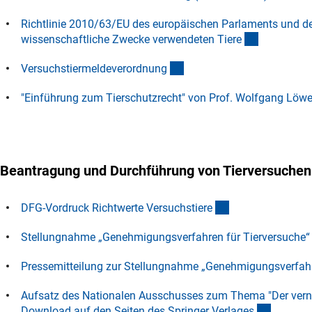
Richtlinie 2010/63/EU des europäischen Parlaments und d
(externer L
wissenschaftliche Zwecke verwendeten Tier
e
(externer Link)
Versuchstiermeldeverordnun
g
"Einführung zum Tierschutzrecht" von Prof. Wolfgang Löwer
Beantragung und Durchführung von Tierversuchen
(interner Link)
DFG-Vordruck Richtwerte Versuchstier
e
Stellungnahme „Genehmigungsverfahren für Tierversuche“ 
Pressemitteilung zur Stellungnahme „Genehmigungsverfahr
Aufsatz des Nationalen Ausschusses zum Thema "Der vernü
(externe
Download auf den Seiten des Springer Verlage
s