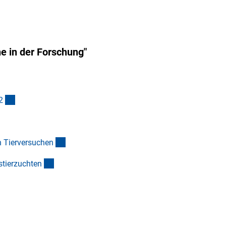
e in der Forschung"
xterner Link)
(externer Link)
2
 Link)
(externer Link)
n Tierversuche
n
(externer Link)
stierzuchte
n
ner Link)
ink)