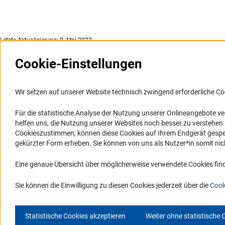
Letzte Aktualisierung: 9. Mai 2023
Cookie-Einstellungen
Weitere Websites und
Service
Informationssysteme
Wir setzen auf unserer Website technisch zwingend erforderliche Co
Presse
Portal Wissenschaftliche Integrität
Für die statistische Analyse der Nutzung unserer Onlineangebote v
FAQ
helfen uns, die Nutzung unserer Websites noch besser zu verstehe
GEPRIS
Karriere
Cookieszustimmen, können diese Cookies auf Ihrem Endgerät gespeic
GEPRIS historisch
Logo und Corporate Design
gekürzter Form erheben. Sie können von uns als Nutzer*in somit nicht 
GERiT
RSS-Feeds
Eine genaue Übersicht über möglicherweise verwendete Cookies find
RIsources
Compliance
Vergabeverfahren
Sie können die Einwilligung zu diesen Cookies jederzeit über die
Cook
Statistische Cookies akzeptieren
Weiter ohne statistische 