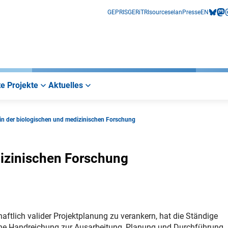
GEPRIS
GERiT
RIsources
elan
Presse
EN
bluesk
mas
i
e Projekte
Aktuelles
in der biologischen und medizinischen Forschung
dizinischen Forschung
tlich valider Projektplanung zu verankern, hat die Ständige
ine Handreichung zur Ausarbeitung, Planung und Durchführung