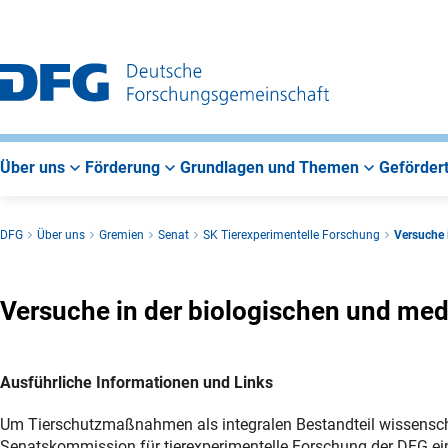
Zur
Zur
Zum
Hauptnavigation
Suche
Hauptbereich
Über uns
Förderung
Grundlagen und Themen
Gefördert
DFG
Über uns
Gremien
Senat
SK Tierexperimentelle Forschung
Versuche 
Versuche in der biologischen und me
Ausführliche Informationen und Links
Um Tierschutzmaßnahmen als integralen Bestandteil wissenschaf
Senatskommission für tierexperimentelle Forschung der DFG e