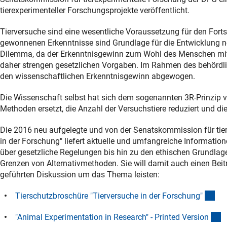
tierexperimenteller Forschungsprojekte veröffentlicht.
Tierversuche sind eine wesentliche Voraussetzung für den Forts
gewonnenen Erkenntnisse sind Grundlage für die Entwicklung n
Dilemma, da der Erkenntnisgewinn zum Wohl des Menschen mit d
daher strengen gesetzlichen Vorgaben. Im Rahmen des behördl
den wissenschaftlichen Erkenntnisgewinn abgewogen.
Die Wissenschaft selbst hat sich dem sogenannten 3R-Prinzip ver
Methoden ersetzt, die Anzahl der Versuchstiere reduziert und di
Die 2016 neu aufgelegte und von der Senatskommission für tie
in der Forschung" liefert aktuelle und umfangreiche Informat
über gesetzliche Regelungen bis hin zu den ethischen Grundlag
Grenzen von Alternativmethoden. Sie will damit auch einen Bei
geführten Diskussion um das Thema leisten:
(Do
Tierschutzbroschüre "Tierversuche in der Forschung
"
(
"Animal Experimentation in Research" - Printed Versio
n