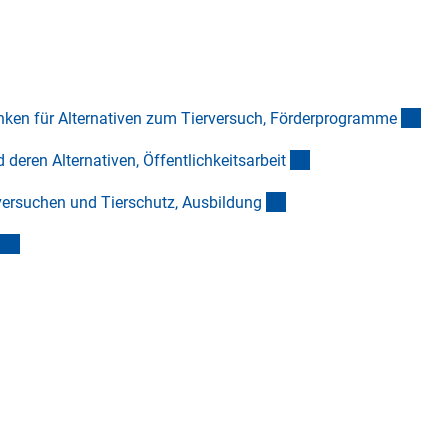
(ext
nken für Alternativen zum Tierversuch, Förderprogramm
e
(externer Link)
deren Alternativen, Öffentlichkeitsarbei
t
(externer Link)
versuchen und Tierschutz, Ausbildun
g
(externer Link)