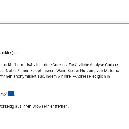
ookies) ein.
G direkt
e sich
ner Link)
omo läuft grundsätzlich ohne Cookies. Zusätzliche Analyse-Cookies
 der Nutzer*innen zu optimieren. Wenn Sie der Nutzung von Matomo-
nen anonymisiert aus, indem wir ihre IP-Adresse lediglich in
(Anchor Link)
omo
"
.
vorzeitig aus ihren Browsern entfernen.
Zum Anfang de