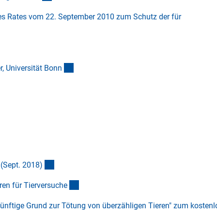
es Rates vom 22. September 2010 zum Schutz der für
ink)
(externer Link)
, Universität Bon
n
(Download)
(Sept. 2018
)
(interner Link)
en für Tierversuch
e
nftige Grund zur Tötung von überzähligen Tieren" zum kostenl
r Link)