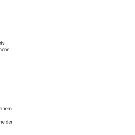
eis
ehens
seinem
ne der