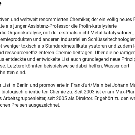
e
tiven und weltweit renommierten Chemiker, der ein völlig neues 
e als junger Assistenz-Professor die Prolin-katalysierte
 die Organokatalyse, mit der erstmals nicht Metallkatalysatoren,
Chemieprodukten und anderen industriellen Schlüsseltechnologie
t weniger toxisch als Standardmetallkatalysatoren und zudem l
nd ressourceneffizienteren Chemie beitragen. Über die neuartige
s entdeckte und entwickelte List auch grundlegend neue Prinzi
se. Letztere könnten beispielsweise dabei helfen, Wasser dort
nitten sind.
 List in Berlin und promovierte in Frankfurt/Main bei Johann Mu
 biologisch orientierten Chemie zu. Seit 2003 ist er am Max-Pla
Arbeitsgruppenleiter, seit 2005 als Direktor. Er gehört zu den we
ichen Preisen ausgezeichnet.