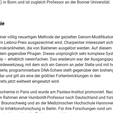
n Bonn und ist zugleich Professor an der Bonner Universität.
gie
ner völlig neuartigen Methode der gezielten Genom-Modifikatio
eibniz-Preis ausgezeichnet wird. Charpentier interessiert sich
ionskrankheiten, die von Bakterien ausgelöst werden. Auf diesem
ystem gegenüber Phagen. Dieses ursprünglich sehr komplexe Sy
ey – erheblich vereinfachen. Das wiederum war der Ausgangspu
idewerkzeug, mit dem sich ein Genom an jeder Stelle und mit h
sierte, programmierbare DNA-Schere stellt gegenüber den bisheri
ar und gilt als eine der größten Fortentwicklungen in den
ts jetzt weltweit eingesetzt wird.
iochemie in Paris und wurde am Pasteur-Institut promoviert. Na
im Rahmen einer Humboldt-Professur nach Deutschland und for
n Braunschweig und an der Medizinischen Hochschule Hannover.
für Infektionsforschung in Berlin. Für ihre Forschungen rund um