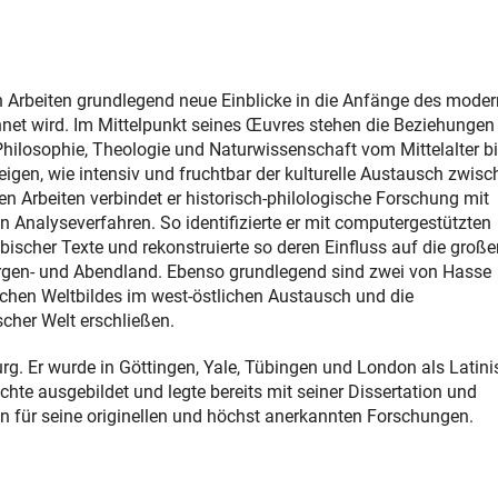
n Arbeiten grundlegend neue Einblicke in die Anfänge des mode
chnet wird. Im Mittelpunkt seines Œuvres stehen die Beziehungen
Philosophie, Theologie und Naturwissenschaft vom Mittelalter bi
igen, wie intensiv und fruchtbar der kulturelle Austausch zwisc
en Arbeiten verbindet er historisch-philologische Forschung mit
 Analyseverfahren. So identifizierte er mit computergestützten
ischer Texte und rekonstruierte so deren Einfluss auf die große
orgen- und Abendland. Ebenso grundlegend sind zwei von Hasse
schen Weltbildes im west-östlichen Austausch und die
cher Welt erschließen.
g. Er wurde in Göttingen, Yale, Tübingen und London als Latinis
hte ausgebildet und legte bereits mit seiner Dissertation und
n für seine originellen und höchst anerkannten Forschungen.