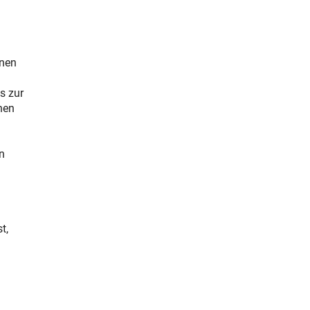
rnen
s zur
hen
n
t,