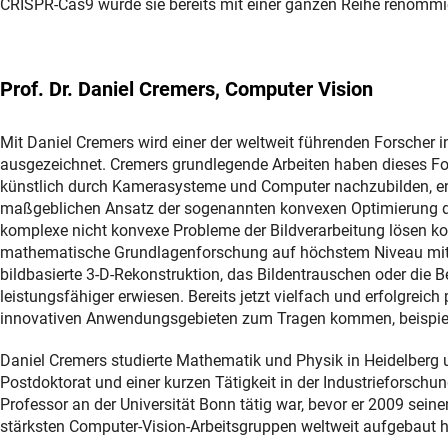
CRISPR-Cas9 wurde sie bereits mit einer ganzen Reihe renommier
Prof. Dr. Daniel Cremers, Computer Vision
Mit Daniel Cremers wird einer der weltweit führenden Forscher 
ausgezeichnet. Cremers grundlegende Arbeiten haben dieses Fo
künstlich durch Kamerasysteme und Computer nachzubilden, en
maßgeblichen Ansatz der sogenannten konvexen Optimierung der
komplexe nicht konvexe Probleme der Bildverarbeitung lösen ko
mathematische Grundlagenforschung auf höchstem Niveau mit 
bildbasierte 3-D-Rekonstruktion, das Bildentrauschen oder die 
leistungsfähiger erwiesen. Bereits jetzt vielfach und erfolgreich
innovativen Anwendungsgebieten zum Tragen kommen, beispiels
Daniel Cremers studierte Mathematik und Physik in Heidelber
Postdoktorat und einer kurzen Tätigkeit in der Industrieforschu
Professor an der Universität Bonn tätig war, bevor er 2009 sei
stärksten Computer-Vision-Arbeitsgruppen weltweit aufgebaut h