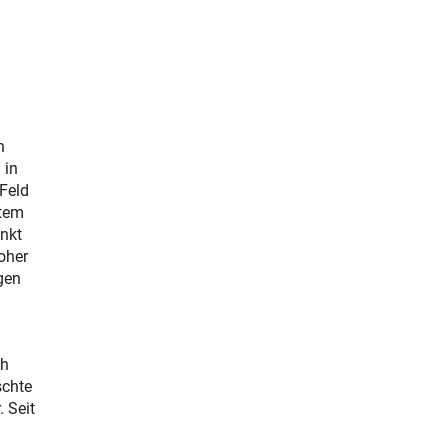
n
 in
 Feld
stem
nkt
oher
gen
ch
schte
 Seit