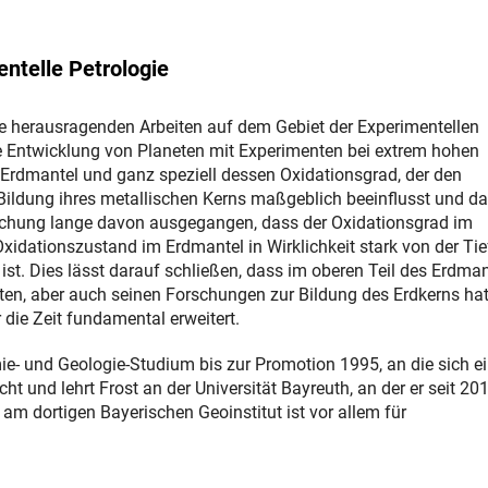
entelle Petrologie
ne herausragenden Arbeiten auf dem Gebiet der Experimentellen
ie Entwicklung von Planeten mit Experimenten bei extrem hohen
Erdmantel und ganz speziell dessen Oxidationsgrad, der den
Bildung ihres metallischen Kerns maßgeblich beeinflusst und d
orschung lange davon ausgegangen, dass der Oxidationsgrad im
Oxidationszustand im Erdmantel in Wirklichkeit stark von der Tie
ist. Dies lässt darauf schließen, dass im oberen Teil des Erdman
n, aber auch seinen Forschungen zur Bildung des Erdkerns hat
die Zeit fundamental erweitert.
ie- und Geologie-Studium bis zur Promotion 1995, an die sich e
t und lehrt Frost an der Universität Bayreuth, an der er seit 20
am dortigen Bayerischen Geoinstitut ist vor allem für