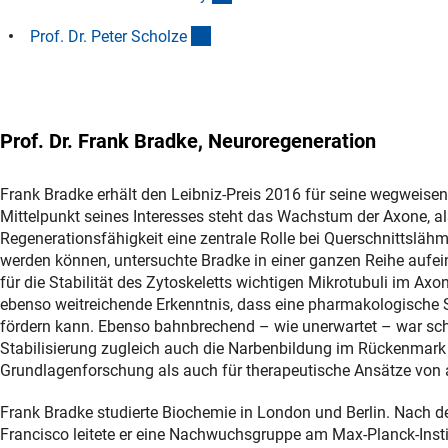
(Anchor Link)
Prof. Dr. Peter Scholz
e
Prof. Dr. Frank Bradke, Neuroregeneration
Frank Bradke erhält den Leibniz-Preis 2016 für seine wegweise
Mittelpunkt seines Interesses steht das Wachstum der Axone, al
Regenerationsfähigkeit eine zentrale Rolle bei Querschnittslä
werden können, untersuchte Bradke in einer ganzen Reihe aufei
für die Stabilität des Zytoskeletts wichtigen Mikrotubuli im Axon
ebenso weitreichende Erkenntnis, dass eine pharmakologische S
fördern kann. Ebenso bahnbrechend – wie unerwartet – war sch
Stabilisierung zugleich auch die Narbenbildung im Rückenmark 
Grundlagenforschung als auch für therapeutische Ansätze von 
Frank Bradke studierte Biochemie in London und Berlin. Nach d
Francisco leitete er eine Nachwuchsgruppe am Max-Planck‐Instit