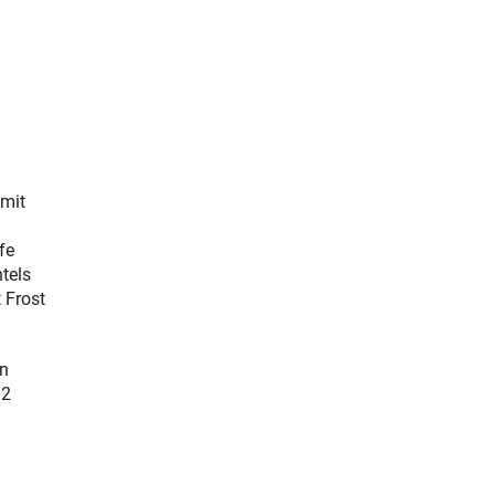
amit
fe
tels
 Frost
in
12