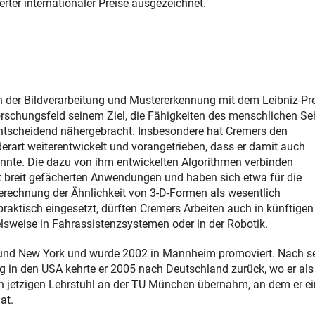
ter internationaler Preise ausgezeichnet.
in der Bildverarbeitung und Mustererkennung mit dem Leibniz-Pr
rschungsfeld seinem Ziel, die Fähigkeiten des menschlichen S
tscheidend nähergebracht. Insbesondere hat Cremers den
art weiterentwickelt und vorangetrieben, dass er damit auch
nnte. Die dazu von ihm entwickelten Algorithmen verbinden
breit gefächerten Anwendungen und haben sich etwa für die
Berechnung der Ähnlichkeit von 3-D-Formen als wesentlich
 praktisch eingesetzt, dürften Cremers Arbeiten auch in künftigen
weise in Fahrassistenzsystemen oder in der Robotik.
g und New York und wurde 2002 in Mannheim promoviert. Nach 
ng in den USA kehrte er 2005 nach Deutschland zurück, wo er als
nen jetzigen Lehrstuhl an der TU München übernahm, an dem er ei
at.