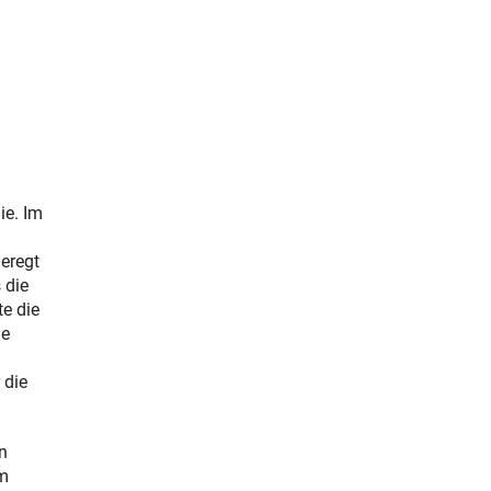
ie. Im
eregt
 die
te die
ne
 die
n
am