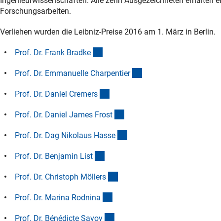
Ingenieurwissenschaften. Alle zehn Ausgezeichneten erhalten e
Forschungsarbeiten.
Verliehen wurden die Leibniz-Preise 2016 am 1. März in Berlin.
(Anchor Link)
Prof. Dr. Frank Bradk
e
(Anchor Link)
Prof. Dr. Emmanuelle Charpentie
r
(Anchor Link)
Prof. Dr. Daniel Cremer
s
(Anchor Link)
Prof. Dr. Daniel James Fros
t
(Anchor Link)
Prof. Dr. Dag Nikolaus Hass
e
(Anchor Link)
Prof. Dr. Benjamin Lis
t
(Anchor Link)
Prof. Dr. Christoph Möller
s
(Anchor Link)
Prof. Dr. Marina Rodnin
a
(Anchor Link)
Prof. Dr. Bénédicte Savo
y