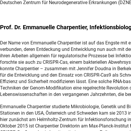
Deutschen Zentrum für Neurodegenerative Erkrankungen (DZNE) i
Prof. Dr. Emmanuelle Charpentier, Infektionsbiolo
Der Name von Emmanuelle Charpentier ist auf das Engste mit ei
verbunden, deren Entdeckung und Entwicklung nun auch mit dem L
ihren Arbeiten allgemein für regulatorische Prozesse bei Infekt
forschte sie auch zu CRISPR-Cas, einem bakteriellen Abwehrs
konnte Charpentier – zusammen mit Jennifer Doudna in Berkel
für die Entwicklung und den Einsatz von CRISPR-Cas9 als Schne
Effizienz und Sicherheit modifizieren lässt. Eine solche RNA-ba
Techniken der Genom-Modifikation eine regelrechte Revolution d
Lebenswissenschaften in den vergangenen Jahrzehnten, die berei
Emmanuelle Charpentier studierte Mikrobiologie, Genetik und B
Stationen in den USA, Österreich und Schweden kam sie 2013 
hier zunächst am Helmholtz-Zentrum für Infektionsforschung i
Oktober 2015 ist Charpentier Direktorin am Max-Planck-Institut 