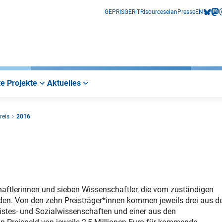
GEPRIS
GERiT
RIsources
elan
Presse
EN
bluesk
mas
i
e Projekte
Aktuelles
reis
2016
haftlerinnen und sieben Wissenschaftler, die vom zuständigen
n. Von den zehn Preisträger*innen kommen jeweils drei aus d
stes- und Sozialwissenschaften und einer aus den