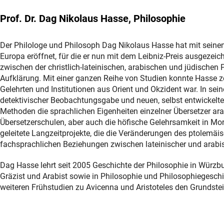
Prof. Dr. Dag Nikolaus Hasse, Philosophie
Der Philologe und Philosoph Dag Nikolaus Hasse hat mit seine
Europa eröffnet, für die er nun mit dem Leibniz-Preis ausgezei
zwischen der christlich-lateinischen, arabischen und jüdischen 
Aufklärung. Mit einer ganzen Reihe von Studien konnte Hasse ze
Gelehrten und Institutionen aus Orient und Okzident war. In sein
detektivischer Beobachtungsgabe und neuen, selbst entwickelten
Methoden die sprachlichen Eigenheiten einzelner Übersetzer arab
Übersetzerschulen, aber auch die höfische Gelehrsamkeit in M
geleitete Langzeitprojekte, die die Veränderungen des ptolemäi
fachsprachlichen Beziehungen zwischen lateinischer und arabis
Dag Hasse lehrt seit 2005 Geschichte der Philosophie in Würzbur
Gräzist und Arabist sowie in Philosophie und Philosophiegeschic
weiteren Frühstudien zu Avicenna und Aristoteles den Grundstei