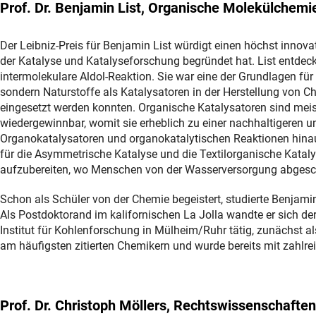
Prof. Dr. Benjamin List, Organische Molekülchemi
Der Leibniz-Preis für Benjamin List würdigt einen höchst innova
der Katalyse und Katalyseforschung begründet hat. List entdeckt
intermolekulare Aldol-Reaktion. Sie war eine der Grundlagen für
sondern Naturstoffe als Katalysatoren in der Herstellung von 
eingesetzt werden konnten. Organische Katalysatoren sind meis
wiedergewinnbar, womit sie erheblich zu einer nachhaltigeren u
Organokatalysatoren und organokatalytischen Reaktionen hinau
für die Asymmetrische Katalyse und die Textilorganische Kataly
aufzubereiten, wo Menschen von der Wasserversorgung abgesch
Schon als Schüler von der Chemie begeistert, studierte Benjamin
Als Postdoktorand im kalifornischen La Jolla wandte er sich der
Institut für Kohlenforschung in Mülheim/Ruhr tätig, zunächst als 
am häufigsten zitierten Chemikern und wurde bereits mit zahlre
Prof. Dr. Christoph Möllers, Rechtswissenschaften