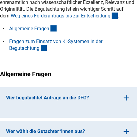
ehrenamtlich nach wissenschaftlicher Exzellenz, Relevanz und
Originalität. Die Begutachtung ist ein wichtiger Schritt auf
(interner
dem
Weg eines Förderantrags bis zur Entscheidun
g
.
(Anchor Link)
Allgemeine Frage
n
Fragen zum Einsatz von KI-Systemen in der
(Anchor Link)
Begutachtun
g
Allgemeine Fragen
Wer begutachtet Anträge an die DFG?
Die fachlich zuständige Person in der DFG-
Geschäftsstelle wählt fachlich passende und kompetente
Gutachter*innen für den Antrag aus, die den notwendigen
Wer wählt die Gutachter*innen aus?
Überblick über die aktuelle Forschung auf dem jeweiligen