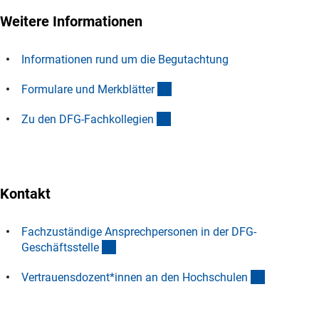
Weitere Informationen
Informationen rund um die Begutachtung
(interner Link)
Formulare und Merkblätte
r
(interner Link)
Zu den DFG-Fachkollegie
n
Kontakt
Fachzuständige Ansprechpersonen in der DFG-
(interner Link)
Geschäftsstell
e
(interner L
Vertrauensdozent*innen an den Hochschule
n