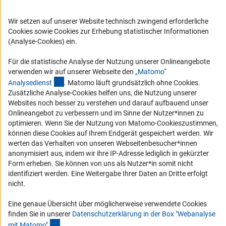
Logo und Corporate Design
RSS-Feeds
Wir setzen auf unserer Website technisch zwingend erforderliche
Cookies sowie Cookies zur Erhebung statistischer Informationen
Compliance
(Analyse-Cookies) ein.
Vergabeverfahren
Barrierefreiheit
Für die statistische Analyse der Nutzung unserer Onlineangebote
verwenden wir auf unserer Webseite den
„Matomo“
(externer Link)
Analysediens
t
. Matomo läuft grundsätzlich ohne Cookies.
Service und Informationen für Menschen mit Behinderungen
Zusätzliche Analyse-Cookies helfen uns, die Nutzung unserer
Erklärung zur Barrierefreiheit
Websites noch besser zu verstehen und darauf aufbauend unser
Onlineangebot zu verbessern und im Sinne der Nutzer*innen zu
Barriere melden
optimieren. Wenn Sie der Nutzung von Matomo-Cookieszustimmen,
DFG-aktuell
können diese Cookies auf Ihrem Endgerät gespeichert werden. Wir
werten das Verhalten von unseren Webseitenbesucher*innen
anonymisiert aus, indem wir ihre IP-Adresse lediglich in gekürzter
Erhalten Sie Neuigkeiten aus der DFG direkt in Ihr Mailpostfach oder
Form erheben. Sie können von uns als Nutzer*in somit nicht
schauen Sie sich die Ausgaben online an.
identifiziert werden. Eine Weitergabe Ihrer Daten an Dritte erfolgt
nicht.
Zum Newsletter
Eine genaue Übersicht über möglicherweise verwendete Cookies
finden Sie in unserer
Datenschutzerklärung in der Box "Webanalyse
(Anchor Link)
mit Matomo
"
.