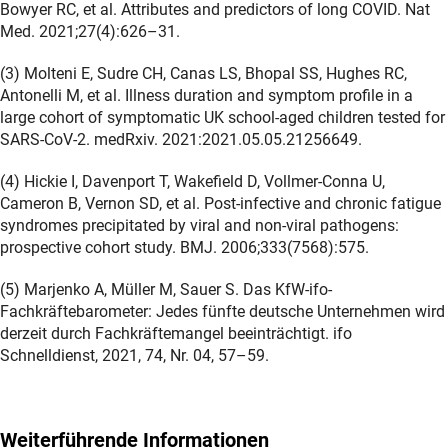
Bowyer RC, et al. Attributes and predictors of long COVID. Nat
Med. 2021;27(4):626–31.
(3) Molteni E, Sudre CH, Canas LS, Bhopal SS, Hughes RC,
Antonelli M, et al. Illness duration and symptom profile in a
large cohort of symptomatic UK school-aged children tested for
SARS-CoV-2. medRxiv. 2021:2021.05.05.21256649.
(4) Hickie I, Davenport T, Wakefield D, Vollmer-Conna U,
Cameron B, Vernon SD, et al. Post-infective and chronic fatigue
syndromes precipitated by viral and non-viral pathogens:
prospective cohort study. BMJ. 2006;333(7568):575.
(5) Marjenko A, Müller M, Sauer S. Das KfW-ifo-
Fachkräftebarometer: Jedes fünfte deutsche Unternehmen wird
derzeit durch Fachkräftemangel beeinträchtigt. ifo
Schnelldienst, 2021, 74, Nr. 04, 57–59.
Weiterführende Informationen