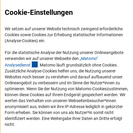
Logo und Corporate Design
Cookie-Einstellungen
RSS-Feeds
Compliance
Wir setzen auf unserer Website technisch zwingend erforderliche
Vergabeverfahren
Cookies sowie Cookies zur Erhebung statistischer Informationen
(Analyse-Cookies) ein.
Barrierefreiheit
Für die statistische Analyse der Nutzung unserer Onlineangebote
Service und Informationen für Menschen mit Behinderungen
verwenden wir auf unserer Webseite den
„Matomo“
(externer Link)
Analysediens
t
. Matomo läuft grundsätzlich ohne Cookies.
Erklärung zur Barrierefreiheit
Zusätzliche Analyse-Cookies helfen uns, die Nutzung unserer
Barriere melden
Websites noch besser zu verstehen und darauf aufbauend unser
Onlineangebot zu verbessern und im Sinne der Nutzer*innen zu
DFG-aktuell
optimieren. Wenn Sie der Nutzung von Matomo-Cookieszustimmen,
können diese Cookies auf Ihrem Endgerät gespeichert werden. Wir
Erhalten Sie Neuigkeiten aus der DFG direkt in Ihr Mailpostfach oder
werten das Verhalten von unseren Webseitenbesucher*innen
schauen Sie sich die Ausgaben online an.
anonymisiert aus, indem wir ihre IP-Adresse lediglich in gekürzter
Form erheben. Sie können von uns als Nutzer*in somit nicht
identifiziert werden. Eine Weitergabe Ihrer Daten an Dritte erfolgt
Zum Newsletter
nicht.