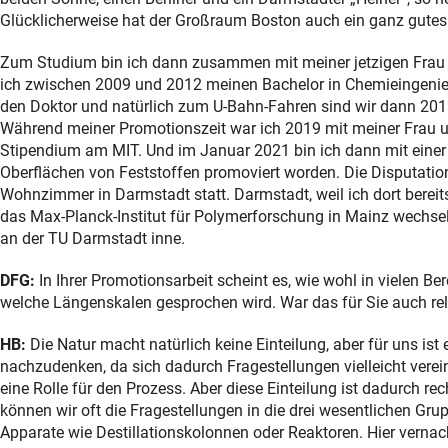
Glücklicherweise hat der Großraum Boston auch ein ganz gute
Zum Studium bin ich dann zusammen mit meiner jetzigen Frau an
ich zwischen 2009 und 2012 meinen Bachelor in Chemieingeni
den Doktor und natürlich zum U-Bahn-Fahren sind wir dann 2013
Während meiner Promotionszeit war ich 2019 mit meiner Frau u
Stipendium am MIT. Und im Januar 2021 bin ich dann mit einer 
Oberflächen von Feststoffen promoviert worden. Die Disputati
Wohnzimmer in Darmstadt statt. Darmstadt, weil ich dort berei
das Max-Planck-Institut für Polymerforschung in Mainz wechsel
an der TU Darmstadt inne.
DFG:
In Ihrer Promotionsarbeit scheint es, wie wohl in vielen 
welche Längenskalen gesprochen wird. War das für Sie auch re
HB:
Die Natur macht natürlich keine Einteilung, aber für uns ist
nachzudenken, da sich dadurch Fragestellungen vielleicht verein
eine Rolle für den Prozess. Aber diese Einteilung ist dadurch rec
können wir oft die Fragestellungen in die drei wesentlichen Gr
Apparate wie Destillationskolonnen oder Reaktoren. Hier vern