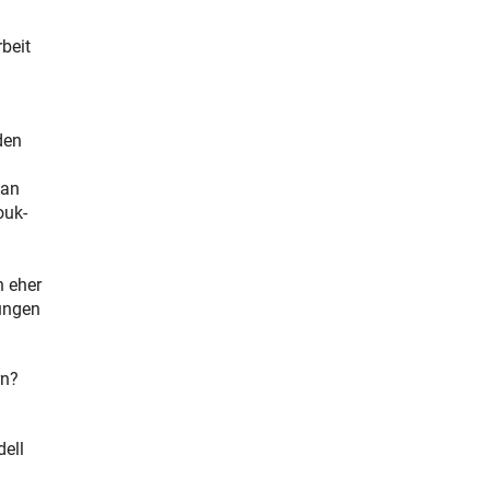
beit
den
ian
ouk-
n eher
lungen
rn?
dell