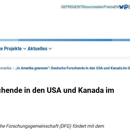
GEPRIS
GERiT
RIsources
elan
Presse
EN
bluesk
mas
i
e Projekte
Aktuelles
amerika
„In Amerika gewesen“: Deutsche Forschende in den USA und Kanada im 
chende in den USA und Kanada im
che Forschungsgemeinschaft (DFG) fördert mit dem