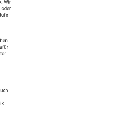
. Wir
n oder
tufe
ehen
afür
tor
auch
ik