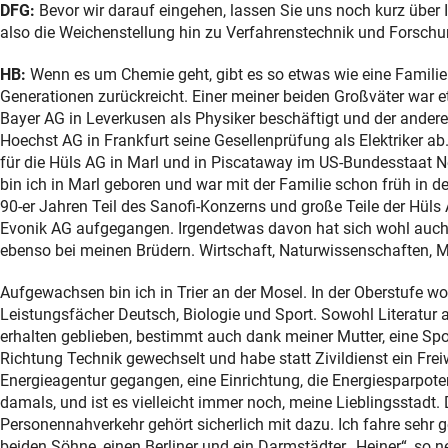
DFG:
Bevor wir darauf eingehen, lassen Sie uns noch kurz über
also die Weichenstellung hin zu Verfahrenstechnik und Forschu
HB:
Wenn es um Chemie geht, gibt es so etwas wie eine Familient
Generationen zurückreicht. Einer meiner beiden Großväter war et
Bayer AG in Leverkusen als Physiker beschäftigt und der andere 
Hoechst AG in Frankfurt seine Gesellenprüfung als Elektriker ab.
für die Hüls AG in Marl und in Piscataway im US-Bundesstaat 
bin ich in Marl geboren und war mit der Familie schon früh in d
90-er Jahren Teil des Sanofi-Konzerns und große Teile der Hüls 
Evonik AG aufgegangen. Irgendetwas davon hat sich wohl auch 
ebenso bei meinen Brüdern. Wirtschaft, Naturwissenschaften, M
Aufgewachsen bin ich in Trier an der Mosel. In der Oberstufe wo
Leistungsfächer Deutsch, Biologie und Sport. Sowohl Literatur a
erhalten geblieben, bestimmt auch dank meiner Mutter, eine Spor
Richtung Technik gewechselt und habe statt Zivildienst ein Freiw
Energieagentur gegangen, eine Einrichtung, die Energiesparpoten
damals, und ist es vielleicht immer noch, meine Lieblingsstadt. 
Personennahverkehr gehört sicherlich mit dazu. Ich fahre sehr
beiden Söhne, einen Berliner und ein Darmstädter „Heiner“, so