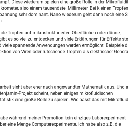
f. Diese wiederum spielen eine große Rolle in der Mikrofluidik
rometer, also einem tausendstel Millimeter. Bei kleinen Tropfe
nspannung sehr dominant. Nano wiederum geht dann noch eine S
n.
tende Tropfen auf mikrostrukturierten Oberflächen oder dünne,
ibt es so viel zu entdecken und viele Erklärungen für Effekte st
d viele spannende Anwendungen werden ermöglicht. Beispiele d
ektion von Viren oder rutschende Tropfen als elektrischer Genera
arbeit sieht aber eher nach angewandter Mathematik aus. Und 
enjamin-Projekt scheint, neben einigen mikrofluidischen
atistik eine große Rolle zu spielen. Wie passt das mit Mikrofluid
habe während meiner Promotion kein einziges Laborexperiment
aber eine Menge Computerexperimente. Ich habe also z.B. die