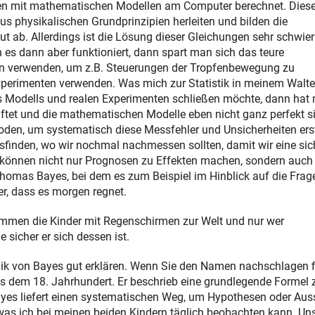
n mit mathematischen Modellen am Computer berechnet. Dies
us physikalischen Grundprinzipien herleiten und bilden die
gut ab. Allerdings ist die Lösung dieser Gleichungen sehr schwier
es dann aber funktioniert, dann spart man sich das teure
en verwenden, um z.B. Steuerungen der Tropfenbewegung zu
perimenten verwenden. Was mich zur Statistik in meinem Walte
s Modells und realen Experimenten schließen möchte, dann hat
aftet und die mathematischen Modelle eben nicht ganz perfekt s
thoden, um systematisch diese Messfehler und Unsicherheiten ers
usfinden, wo wir nochmal nachmessen sollten, damit wir eine sic
 können nicht nur Prognosen zu Effekten machen, sondern auch
Thomas Bayes, bei dem es zum Beispiel im Hinblick auf die Frag
er, dass es morgen regnet.
ommen die Kinder mit Regenschirmen zur Welt und nur wer
 sicher er sich dessen ist.
gik von Bayes gut erklären. Wenn Sie den Namen nachschlagen 
aus dem 18. Jahrhundert. Er beschrieb eine grundlegende Formel 
ayes liefert einen systematischen Weg, um Hypothesen oder Au
as ich bei meinen beiden Kindern täglich beobachten kann. Uns