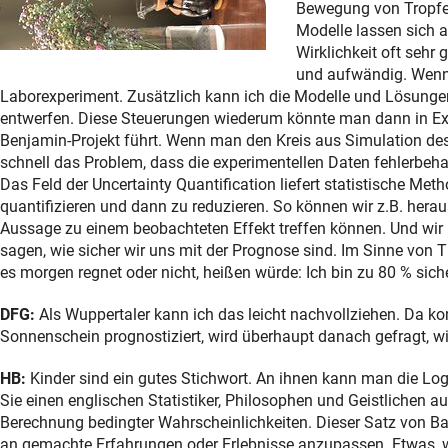
Bewegung von Tropfe
Modelle lassen sich a
Wirklichkeit oft sehr 
und aufwändig. Wenn 
Laborexperiment. Zusätzlich kann ich die Modelle und Lösung
entwerfen. Diese Steuerungen wiederum könnte man dann in Ex
Benjamin-Projekt führt. Wenn man den Kreis aus Simulation de
schnell das Problem, dass die experimentellen Daten fehlerbeh
Das Feld der Uncertainty Quantification liefert statistische Me
quantifizieren und dann zu reduzieren. So können wir z.B. hera
Aussage zu einem beobachteten Effekt treffen können. Und wir
sagen, wie sicher wir uns mit der Prognose sind. Im Sinne von 
es morgen regnet oder nicht, heißen würde: Ich bin zu 80 % sich
DFG:
Als Wuppertaler kann ich das leicht nachvollziehen. Da k
Sonnenschein prognostiziert, wird überhaupt danach gefragt, wie
HB:
Kinder sind ein gutes Stichwort. An ihnen kann man die Lo
Sie einen englischen Statistiker, Philosophen und Geistlichen 
Berechnung bedingter Wahrscheinlichkeiten. Dieser Satz von B
an gemachte Erfahrungen oder Erlebnisse anzupassen. Etwas, w