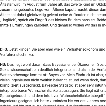
Ältester wird im August fünf Jahre alt, das zweite Kind im Oktob
zusammengebautes Lego vom Älteren kaputt macht, dieser dann 
Ältere hat dabei gleichzeitig gelernt seine Aufbauten nicht heru
„Unglück“, sprich ein Eingriff des kleinen Bruders passiert. Beid
mittels Erfahrungen kalibriert. Und genauso wollen wir das in
DFG:
Jetzt klingen Sie aber eher wie ein Verhaltensökonom und 
Verfahrenstechniker.
HB:
Das liegt wohl daran, dass Bayesianer bei Ökonomen, Sozi
Sozialwissenschaftlern deutlich integrierter sind als in der Verf
Wettervorhersage kommt oft Bayes vor. Mein Eindruck ist aber, 
vielen Ingenieuren nicht weithin bekannt ist und wenn doch, dan
kompliziert ausgedrückt. Bayesche Statistik ist aber sehr intuitiv
interpretierbaren Wahrscheinlichkeitsaussagen. Sie liegt näher 
Sprachgebrauch und dem intuitiven Wahrscheinlichkeitsbegriff u
Ingenieure geeignet. Ich hatte zumindest bis vor drei Jahren n