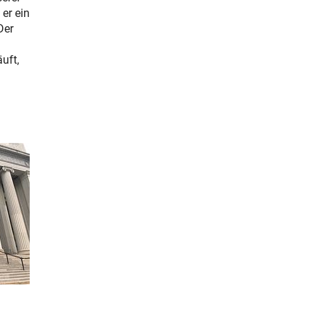
 er ein
Der
uft,