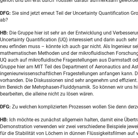
gehört und bin erst durch Youssef darauf aufmerksam geworde
DFG:
Sie sind jetzt erneut Teil der Uncertainty Quantification
ab?
HB:
Die Gruppe hier ist sehr an der Entwicklung und Verbesse
Uncertainty Quantification (UQ) interessiert und darin auch sehr
neu erfinden muss – könnte ich auch gar nicht. Als Ingenieur s
mathematischen Methoden und der mikrofluidischen Forschung
UQ auch auf mikrofluidische Fragestellungen aus Darmstadt ode
Gruppe hier am MIT Teil des Department of Aeronautics and Ast
ingenieurwissenschaftlichen Fragestellungen anfangen kann. Da
vorhanden. Die Diskussionen sind sehr angenehm und effizient. 
im Bereich der Mehrphasen-Fluiddynamik. So können wir uns hie
bearbeiten, die alleine nicht zu lösen wären.
DFG:
Zu welchen komplizierten Prozessen wollen Sie denn derz
HB:
Ich möchte es zunächst allgemein halten, damit eine Übertra
Demonstration verwenden wir zwei verschiedene Beispiele jeweil
für die Stabilität von Löchern in dünnen Flüssigkeitsfilmen auf