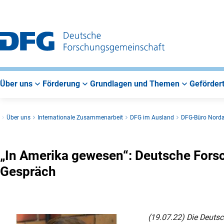
Zur
Zur
Zum
Hauptnavigation
Suche
Hauptbereich
Über uns
Förderung
Grundlagen und Themen
Gefördert
Über uns
Internationale Zusammenarbeit
DFG im Ausland
DFG-Büro Nord
„In Amerika gewesen“: Deutsche Fors
Gespräch
(19.07.22) Die Deuts