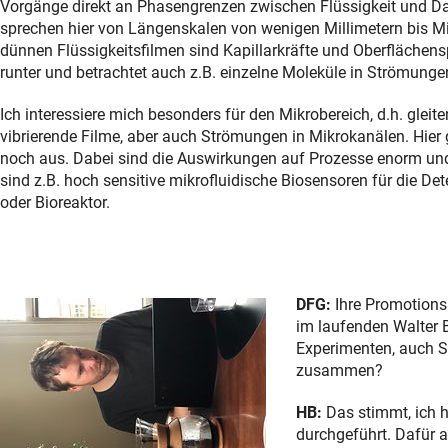
Vorgänge direkt an Phasengrenzen zwischen Flüssigkeit und Damp
sprechen hier von Längenskalen von wenigen Millimetern bis Mik
dünnen Flüssigkeitsfilmen sind Kapillarkräfte und Oberfläche
runter und betrachtet auch z.B. einzelne Moleküle in Strömunge
Ich interessiere mich besonders für den Mikrobereich, d.h. glei
vibrierende Filme, aber auch Strömungen in Mikrokanälen. Hier g
noch aus. Dabei sind die Auswirkungen auf Prozesse enorm un
sind z.B. hoch sensitive mikrofluidische Biosensoren für die Det
oder Bioreaktor.
DFG:
Ihre Promotions
im laufenden Walter B
Experimenten, auch St
zusammen?
HB:
Das stimmt, ich 
durchgeführt. Dafür 