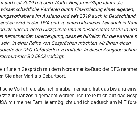
 und seit 2019 mit dem Walter Benjamin-Stipendium die
wissenschaftliche Karrieren durch Finanzierung eines eigenen,
ungsvorhabens im Ausland und seit 2019 auch in Deutschland.
ipendien wird in den USA und zu einem kleineren Teil auch in Ka
ck einer in vielen Disziplinen und in besonderem Maße in den
herrschenden Überzeugung, dass es hilfreich für die Karriere se
sein. In einer Reihe von Gesprächen möchten wir Ihnen einen
breite der DFG-Geförderten vermitteln. In dieser Ausgabe schaue
Fördernummer BO 5908 verbirgt.
e Zeit für ein Gespräch mit dem Nordamerika-Büro der DFG nehmen
n Sie aber Marl als Geburtsort.
ische Vorfahren, aber ich glaube, niemand hat das bislang erns
 Arzt zur Französin gemacht worden. Ich freue mich auf das Ges
 USA mit meiner Familie ermöglicht und ich dadurch am MIT for