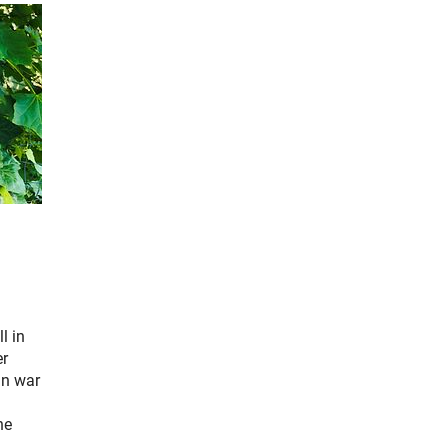
l in
er
in war
ne