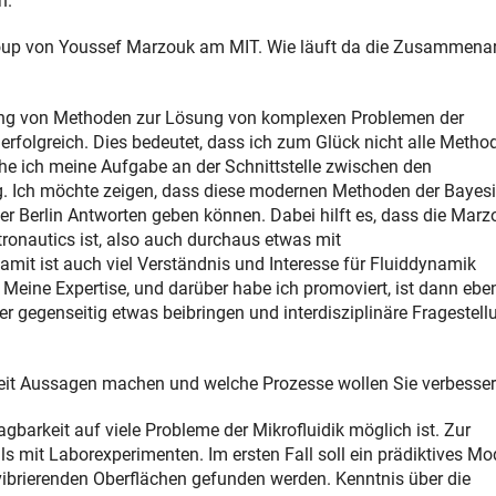
n.
 Group von Youssef Marzouk am MIT. Wie läuft da die Zusammenar
rung von Methoden zur Lösung von komplexen Problemen der
 erfolgreich. Dies bedeutet, dass ich zum Glück nicht alle Metho
ehe ich meine Aufgabe an der Schnittstelle zwischen den
. Ich möchte zeigen, dass diese modernen Methoden der Bayes
r Berlin Antworten geben können. Dabei hilft es, dass die Marz
ronautics ist, also auch durchaus etwas mit
mit ist auch viel Verständnis und Interesse für Fluiddynamik
Meine Expertise, und darüber habe ich promoviert, ist dann ebe
r gegenseitig etwas beibringen und interdisziplinäre Fragestel
eit Aussagen machen und welche Prozesse wollen Sie verbesse
gbarkeit auf viele Probleme der Mikrofluidik möglich ist. Zur
s mit Laborexperimenten. Im ersten Fall soll ein prädiktives Mo
 vibrierenden Oberflächen gefunden werden. Kenntnis über die