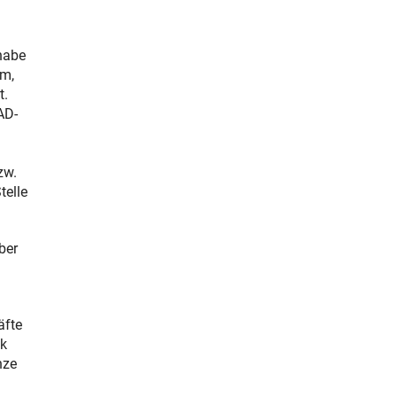
habe
um,
t.
AD-
zw.
telle
ber
äfte
ik
nze