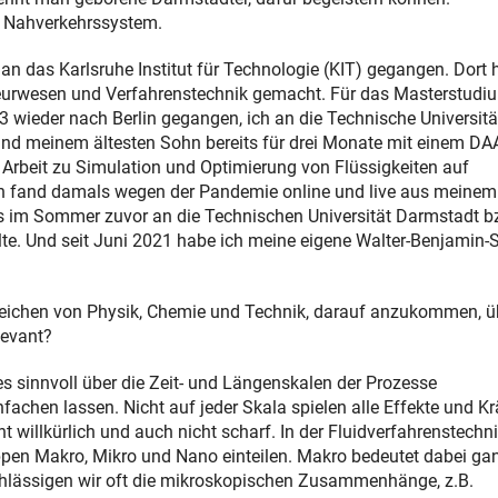
s Nahverkehrssystem.
 das Karlsruhe Institut für Technologie (KIT) gegangen. Dort 
eurwesen und Verfahrenstechnik gemacht. Für das Masterstudi
 wieder nach Berlin gegangen, ich an die Technische Universitä
nd meinem ältesten Sohn bereits für drei Monate mit einem DA
Arbeit zu Simulation und Optimierung von Flüssigkeiten auf
on fand damals wegen der Pandemie online und live aus meinem
ts im Sommer zuvor an die Technischen Universität Darmstadt b
te. Und seit Juni 2021 habe ich meine eigene Walter-Benjamin-S
Bereichen von Physik, Chemie und Technik, darauf anzukommen, ü
levant?
 es sinnvoll über die Zeit- und Längenskalen der Prozesse
fachen lassen. Nicht auf jeder Skala spielen alle Effekte und Kr
ht willkürlich und auch nicht scharf. In der Fluidverfahrenstechn
uppen Makro, Mikro und Nano einteilen. Makro bedeutet dabei ga
achlässigen wir oft die mikroskopischen Zusammenhänge, z.B.