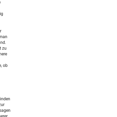
e
ig
r
 man
ind.
t zu
here
e, ob
finden
zur
ssagen
erer