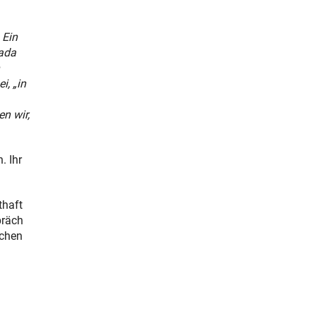
 Ein
nada
i, „in
n wir,
. Ihr
thaft
präch
schen