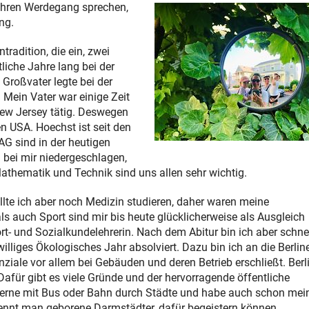
 Ihren Werdegang sprechen,
ng.
radition, die ein, zwei
liche Jahre lang bei der
Großvater legte bei der
 Mein Vater war einige Zeit
New Jersey tätig. Deswegen
en USA. Hoechst ist seit den
AG sind in der heutigen
bei mir niedergeschlagen,
athematik und Technik sind uns allen sehr wichtig.
llte ich aber noch Medizin studieren, daher waren meine
ls auch Sport sind mir bis heute glücklicherweise als Ausgleich
t- und Sozialkundelehrerin. Nach dem Abitur bin ich aber schnel
illiges Ökologisches Jahr absolviert. Dazu bin ich an die Berlin
ziale vor allem bei Gebäuden und deren Betrieb erschließt. Berl
Dafür gibt es viele Gründe und der hervorragende öffentliche
 gerne mit Bus oder Bahn durch Städte und habe auch schon mei
 nennt man geborene Darmstädter, dafür begeistern können.