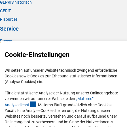
GEPRIS historisch
GERiT
RIsources
Service
Presse
FAQ
Cookie-Einstellungen
Karriere
Logo und Corporate Design
Wir setzen auf unserer Website technisch zwingend erforderliche
RSS-Feeds
Cookies sowie Cookies zur Erhebung statistischer Informationen
(Analyse-Cookies) ein.
Compliance
Vergabeverfahren
Für die statistische Analyse der Nutzung unserer Onlineangebote
verwenden wir auf unserer Webseite den
„Matomo“
Barrierefreiheit
(externer Link)
Analysediens
t
. Matomo läuft grundsätzlich ohne Cookies.
Zusätzliche Analyse-Cookies helfen uns, die Nutzung unserer
Service und Informationen für Menschen mit Behinderungen
Websites noch besser zu verstehen und darauf aufbauend unser
Erklärung zur Barrierefreiheit
Onlineangebot zu verbessern und im Sinne der Nutzer*innen zu