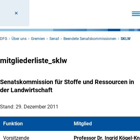
Men
DFG
Über uns
Gremien
Senat
Beendete Senatskommissionen
SKLW
mitgliederliste_sklw
Senatskommission für Stoffe und Ressourcen in
der Landwirtschaft
Stand: 29. Dezember 2011
Funktion
Mitglied
Vorsitzende
Professor Dr. Ingrid Kögel-K