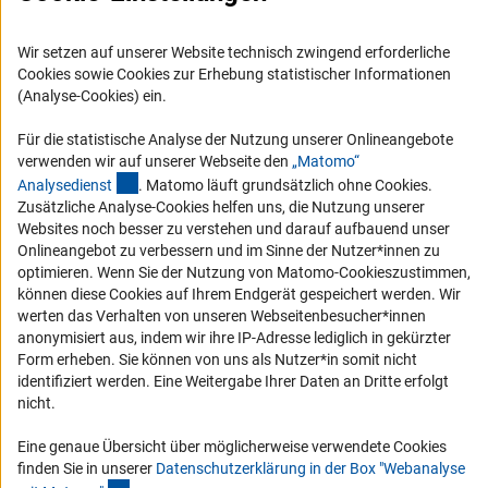
Logo und Corporate Design
Wir setzen auf unserer Website technisch zwingend erforderliche
RSS-Feeds
Cookies sowie Cookies zur Erhebung statistischer Informationen
(Analyse-Cookies) ein.
Compliance
Vergabeverfahren
Für die statistische Analyse der Nutzung unserer Onlineangebote
Barrierefreiheit
verwenden wir auf unserer Webseite den
„Matomo“
(externer Link)
Analysediens
t
. Matomo läuft grundsätzlich ohne Cookies.
Zusätzliche Analyse-Cookies helfen uns, die Nutzung unserer
Service und Informationen für Menschen mit Behinderungen
Websites noch besser zu verstehen und darauf aufbauend unser
Erklärung zur Barrierefreiheit
Onlineangebot zu verbessern und im Sinne der Nutzer*innen zu
optimieren. Wenn Sie der Nutzung von Matomo-Cookieszustimmen,
Barriere melden
können diese Cookies auf Ihrem Endgerät gespeichert werden. Wir
DFG-aktuell
werten das Verhalten von unseren Webseitenbesucher*innen
anonymisiert aus, indem wir ihre IP-Adresse lediglich in gekürzter
Form erheben. Sie können von uns als Nutzer*in somit nicht
Erhalten Sie Neuigkeiten aus der DFG direkt in Ihr Mailpostfach oder
identifiziert werden. Eine Weitergabe Ihrer Daten an Dritte erfolgt
schauen Sie sich die Ausgaben online an.
nicht.
Eine genaue Übersicht über möglicherweise verwendete Cookies
Zum Newsletter
finden Sie in unserer
Datenschutzerklärung in der Box "Webanalyse