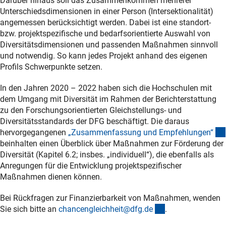
Darüber hinaus soll das Zusammenkommen mehrerer
einer längerfristigen Erkrankung in der Regel Leistungen
Unterschiedsdimensionen in einer Person (Intersektionalität)
und Zusatzbedarfe zur behindertengerechten Ausstattung
angemessen berücksichtigt werden. Dabei ist eine standort-
des Arbeitsplatzes übernimmt, die vorrangig
bzw. projektspezifische und bedarfsorientierte Auswahl von
ausgeschöpft werden müssen (Vorrang des Sozialrechts).
Diversitätsdimensionen und passenden Maßnahmen sinnvoll
Eine Finanzierung von solchem behinderungsbedingten
und notwendig. So kann jedes Projekt anhand des eigenen
projekt- und wissenschaftsspezifischer Sonderbedarf
Profils Schwerpunkte setzen.
durch die DFG ist nur möglich, wenn ein entsprechender
Negativbescheid der zuständigen Sozialbehörde vorliegt
In den Jahren 2020 – 2022 haben sich die Hochschulen mit
und diese eine Finanzierung nicht übernimmt. Prüfen Sie
dem Umgang mit Diversität im Rahmen der Berichterstattung
bitte auch vor Ort, ob Ihr Arbeitgeber individuelle
zu den Forschungsorientierten Gleichstellungs- und
Leistungen anbietet.
Diversitätsstandards der DFG beschäftigt. Die daraus
hervorgegangenen
„Zusammenfassung und Empfehlungen
“
beinhalten einen Überblick über Maßnahmen zur Förderung der
Diversität (Kapitel 6.2; insbes. „individuell“), die ebenfalls als
Anregungen für die Entwicklung projektspezifischer
Maßnahmen dienen können.
Bei Rückfragen zur Finanzierbarkeit von Maßnahmen, wenden
(externer Link)
Sie sich bitte an
chancengleichheit@dfg.d
e
.