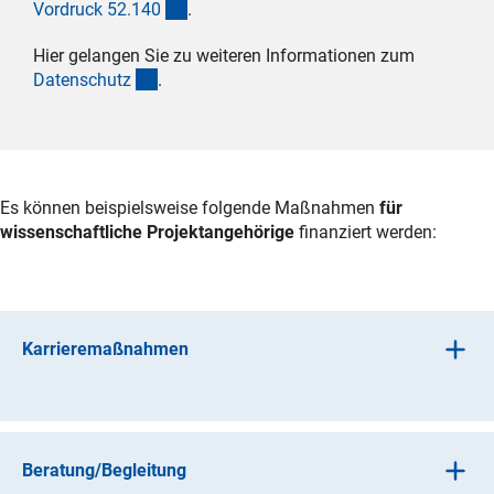
(interner Link)
Vordruck 52.14
0
.
Hier gelangen Sie zu weiteren Informationen zum
(interner Link)
Datenschut
z
.
Es können beispielsweise folgende Maßnahmen
für
wissenschaftliche Projektangehörige
finanziert werden:
Karrieremaßnahmen
Zur Förderung der Diversität in der Wissenschaft
(beispielsweise für
First Generation Academics
,
Forschende mit Behinderung oder langfristiger
Beratung/Begleitung
Erkrankung oder geflüchtete Forschende) können