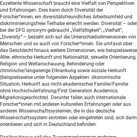
Exzellente Wissenschaft braucht eine Vielfalt von Perspektiven
Wissenschaftliches Entlastungspersonal (SHK/WHK) z. B.
Verpflegung einer Begleitperson anfallen. Solche Kosten
Chancengleichheitsmaßnahmen des DFG-geförderten
und Erfahrungen. Dies kann durch Diversität der
für Forschende mit Behinderung oder langfristiger
können aus der Pauschale für
Projektes entstehen, (anteilig) finanziert werden. Der
Forscher*innen, ein diversitätsfreundliches Arbeitsumfeld und
Erkrankung entsprechend den unter „Vereinbarkeit“ und
Chancengleichheitsmaßnahmen oder anderen DFG-
projektspezifische Bedarf ist nachvollziehbar zu
diskriminierungsfreie Teilhabe erreicht werden. Diversität – oder
„Finanzierung von Entlastungspersonal“ genannten
Fördermitteln abgerechnet werden, soweit vorrangige
dokumentieren. Keinesfalls sollte jedoch ein Großteil der
bei der DFG synonym gebraucht „Vielfältigkeit“, „Vielfalt“,
Rahmenbedingungen. Hier finden Sie mehr Informationen
Mittel aus dem deutschen Sozialsystem in Anspruch
Pauschale in diese Maßnahme fließen.
„
Diversity
“ – bezieht sich auf die Unterschiedsdimensionen von
zu Maßnahmen, die der
Vereinbarkeit von Wissenschaft
genommen worden sind und das anzuwendende
Menschen und so auch von Forscher*innen. Sie umfasst über
(interner Link)
und Famili
e
dienen.
Reisekostenrecht die Abrechnung von Reisekosten von
das Geschlecht hinaus weitere Dimensionen, wie beispielsweise
Begleitpersonen für Menschen mit Behinderungen
Alter, ethnische Herkunft und Nationalität, sexuelle Orientierung,
gewährleistet. Hierzu kann Sie Ihre Reisekostenstelle vor
Religion und Weltanschauung, Behinderung oder
Ort beraten. Entstandene Kosten sind in der Regel durch
chronische/langwierige Erkrankung sowie soziale Herkunft
Belege nachzuweisen, soweit sie dem Beschäftigten
(beispielsweise unter folgenden Aspekten: ökonomische
vorliegen.
Situation, Herkunft aus nicht-akademischer Familie/Familie
ohne Hochschulerfahrung/
First Generation Academics
,
Projektspezifische
Zusatzbedarfe zur
Migrationsgeschichte). Darunter fallen auch internationale
behindertengerechten Ausstattung des
Forscher*innen mit anderen kulturellen Erfahrungen oder aus
Arbeitsplatzes.
Dies ist nur in Ausnahmefällen möglich,
anderen Wissenschaftssystemen, die in das deutsche
da das Sozialsystem (die Agentur für Arbeit, die
Wissenschaftssystem eintreten oder eingetreten sind, sich darin
Integrationsämter, die Krankenkassen oder die
orientieren und sich in Deutschland befinden.
Rentenversicherung) bei einer Schwerbehinderung, einer
Gleichstellung mit schwerbehinderten Menschen oder