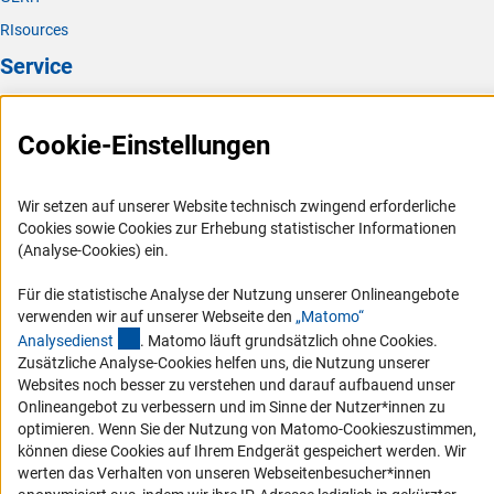
RIsources
Service
Presse
Cookie-Einstellungen
FAQ
Karriere
Wir setzen auf unserer Website technisch zwingend erforderliche
Logo und Corporate Design
Cookies sowie Cookies zur Erhebung statistischer Informationen
RSS-Feeds
(Analyse-Cookies) ein.
Compliance
Für die statistische Analyse der Nutzung unserer Onlineangebote
Vergabeverfahren
verwenden wir auf unserer Webseite den
„Matomo“
(externer Link)
Analysediens
t
. Matomo läuft grundsätzlich ohne Cookies.
Barrierefreiheit
Zusätzliche Analyse-Cookies helfen uns, die Nutzung unserer
Websites noch besser zu verstehen und darauf aufbauend unser
Service und Informationen für Menschen mit Behinderungen
Onlineangebot zu verbessern und im Sinne der Nutzer*innen zu
Erklärung zur Barrierefreiheit
optimieren. Wenn Sie der Nutzung von Matomo-Cookieszustimmen,
können diese Cookies auf Ihrem Endgerät gespeichert werden. Wir
Barriere melden
werten das Verhalten von unseren Webseitenbesucher*innen