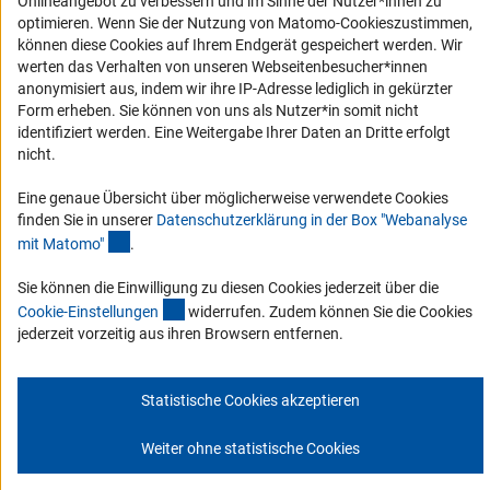
Onlineangebot zu verbessern und im Sinne der Nutzer*innen zu
DFG-aktuell
optimieren. Wenn Sie der Nutzung von Matomo-Cookieszustimmen,
können diese Cookies auf Ihrem Endgerät gespeichert werden. Wir
Erhalten Sie Neuigkeiten aus der DFG direkt in Ihr Mailpostfach oder
werten das Verhalten von unseren Webseitenbesucher*innen
schauen Sie sich die Ausgaben online an.
anonymisiert aus, indem wir ihre IP-Adresse lediglich in gekürzter
Form erheben. Sie können von uns als Nutzer*in somit nicht
identifiziert werden. Eine Weitergabe Ihrer Daten an Dritte erfolgt
Zum Newsletter
nicht.
Eine genaue Übersicht über möglicherweise verwendete Cookies
finden Sie in unserer
Datenschutzerklärung in der Box "Webanalyse
(Anchor Link)
mit Matomo
"
.
Impressum
Datenschutz
Cookie-Einstellungen
Kontakt
Sie können die Einwilligung zu diesen Cookies jederzeit über die
Service
(interner Link)
© 2026 DFG
Cookie-Einstellunge
n
widerrufen. Zudem können Sie die Cookies
jederzeit vorzeitig aus ihren Browsern entfernen.
Statistische Cookies akzeptieren
Weiter ohne statistische Cookies
Zum Anfang 