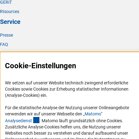
GERiT
RIsources
Service
Presse
FAQ
Karriere
Logo und Corporate Design
Cookie-Einstellungen
RSS-Feeds
Compliance
Wir setzen auf unserer Website technisch zwingend erforderliche
Cookies sowie Cookies zur Erhebung statistischer Informationen
Vergabeverfahren
(Analyse-Cookies) ein.
Barrierefreiheit
Für die statistische Analyse der Nutzung unserer Onlineangebote
verwenden wir auf unserer Webseite den
„Matomo“
Service und Informationen für Menschen mit Behinderungen
(externer Link)
Analysediens
t
. Matomo läuft grundsätzlich ohne Cookies.
Erklärung zur Barrierefreiheit
Zusätzliche Analyse-Cookies helfen uns, die Nutzung unserer
Barriere melden
Websites noch besser zu verstehen und darauf aufbauend unser