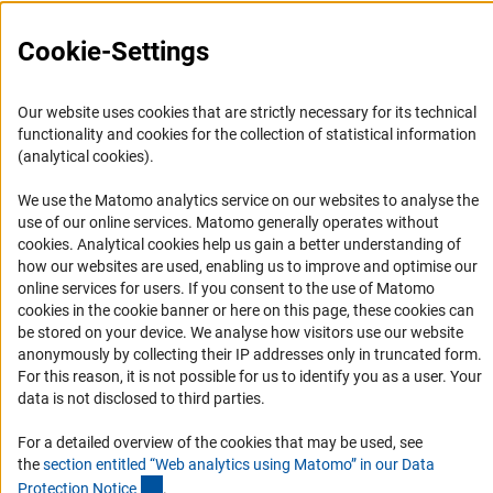
Press Contact
FAQ
Cookie-Settings
Career
Informant Portal
Our website uses cookies that are strictly necessary for its technical
functionality and cookies for the collection of statistical information
Logo und Corporate Design
(analytical cookies).
RSS Feeds
We use the Matomo analytics service on our websites to analyse the
Accessibility
use of our online services. Matomo generally operates without
(Anc
cookies
. Analytical cookies help us gain a better understanding of
Services and Information for Persons with Disabilities
how our websites are used, enabling us to improve and optimise our
online services for users. If you consent to the use of Matomo
Accessibility Statement
cookies in the cookie banner or here on this page, these cookies can
Report a Barrier
be stored on your device. We analyse how visitors use our website
anonymously by collecting their IP addresses only in truncated form.
DFG Newsletter
For this reason, it is not possible for us to identify you as a user. Your
data is not disclosed to third parties.
Receive news from the DFG directly in your mailbox.
For a detailed overview of the cookies that may be used, see
the
section entitled “Web analytics using Matomo” in our Data
Subscribe
(Anchor Link)
Protection Notic
e
.