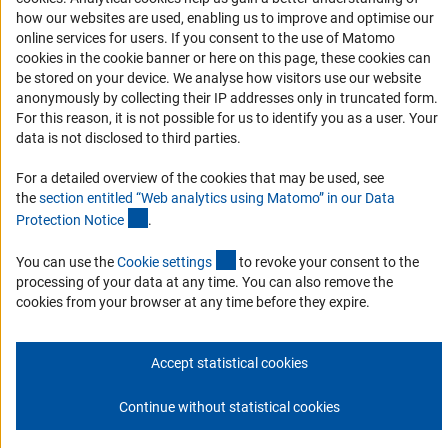
Accessibility Statement
how our websites are used, enabling us to improve and optimise our
Report a Barrier
online services for users. If you consent to the use of Matomo
cookies in the cookie banner or here on this page, these cookies can
DFG Newsletter
be stored on your device. We analyse how visitors use our website
anonymously by collecting their IP addresses only in truncated form.
Receive news from the DFG directly in your mailbox.
For this reason, it is not possible for us to identify you as a user. Your
data is not disclosed to third parties.
Subscribe
For a detailed overview of the cookies that may be used, see
the
section entitled “Web analytics using Matomo” in our Data
(Anchor Link)
Protection Notic
e
.
(externer Link)
You can use the
Cookie setting
s
to revoke your consent to the
Imprint
processing of your data at any time. You can also remove the
Privacy Policy
Cookie Settings
Contact
Service
© 2026 DFG
cookies from your browser at any time before they expire.
Accept statistical cookies
Continue without statistical cookies
Go to the top