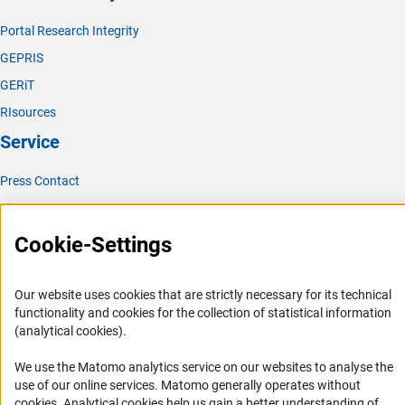
Portal Research Integrity
GEPRIS
GERiT
RIsources
Service
Press Contact
FAQ
Career
Cookie-Settings
Informant Portal
Logo und Corporate Design
Our website uses cookies that are strictly necessary for its technical
functionality and cookies for the collection of statistical information
RSS Feeds
(analytical cookies).
Accessibility
We use the Matomo analytics service on our websites to analyse the
Services and Information for Persons with Disabilities
use of our online services. Matomo generally operates without
(Anc
cookies
. Analytical cookies help us gain a better understanding of