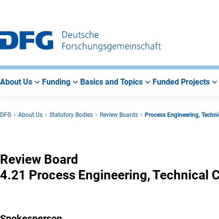
Go
Go
Go
to
to
to
Main
Search
Main
Navigation
Area
About Us
Funding
Basics and Topics
Funded Projects
DFG
About Us
Statutory Bodies
Review Boards
Process Engineering, Techni
Process Engineering, Technical Chemi
Review Board
4.21 Process Engineering, Technical 
Spokesperson