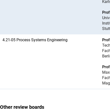
Karl
Prof
Univ
Inst
Stut
4.21-05 Process Systems Engineering
Prof
Tech
Fach
Berl
Prof
Max-
Fac
Mag
Other review boards