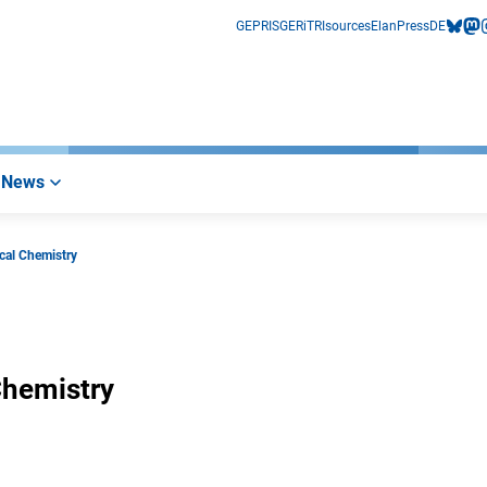
GEPRIS
GERiT
RIsources
Elan
Press
DE
bluesk
mas
i
News
cal Chemistry
stry
Chemistry