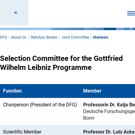
Ope
DFG
About Us
Statutory Bodies
Joint Committee
Members
Selection Committee for the Gottfried
Wilhelm Leibniz Programme
Function
Member
Chairperson (President of the DFG)
Professorin Dr. Katja B
Deutsche Forschungsge
Bonn
Scientific Member
Professor Dr. Lutz Ack