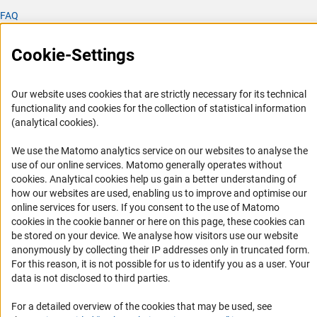
FAQ
Career
Cookie-Settings
Informant Portal
Logo und Corporate Design
Our website uses cookies that are strictly necessary for its technical
RSS Feeds
functionality and cookies for the collection of statistical information
Accessibility
(analytical cookies).
We use the Matomo analytics service on our websites to analyse the
Services and Information for Persons with Disabilities
use of our online services. Matomo generally operates without
Accessibility Statement
(Anc
cookies
. Analytical cookies help us gain a better understanding of
how our websites are used, enabling us to improve and optimise our
Report a Barrier
online services for users. If you consent to the use of Matomo
DFG Newsletter
cookies in the cookie banner or here on this page, these cookies can
be stored on your device. We analyse how visitors use our website
anonymously by collecting their IP addresses only in truncated form.
Receive news from the DFG directly in your mailbox.
For this reason, it is not possible for us to identify you as a user. Your
data is not disclosed to third parties.
Subscribe
For a detailed overview of the cookies that may be used, see