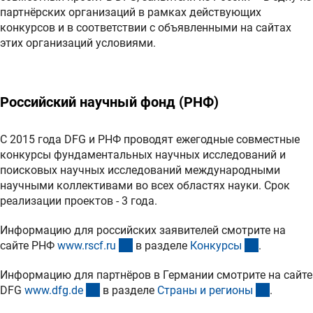
партнёрских организаций в рамках действующих
конкурсов и в соответствии с объявленными на сайтах
этих организаций условиями.
Российский научный фонд (РНФ)
С 2015 года DFG и РНФ проводят ежегодные совместные
конкурсы фундаментальных научных исследований и
поисковых научных исследований международными
научными коллективами во всех областях науки. Срок
реализации проектов - 3 года.
Информацию для российских заявителей смотрите на
(externer Link)
(externer L
сайте РНФ
www.rscf.r
u
в разделе
Конкурс
ы
.
Информацию для партнёров в Германии смотрите на сайте
(externer Link)
(externer
DFG
www.dfg.d
e
в разделе
Страны и регион
ы
.