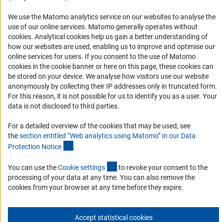
История DFG
We use the Matomo analytics service on our websites to analyse the
Финансирование
use of our online services. Matomo generally operates without
(Anc
cookies
. Analytical cookies help us gain a better understanding of
Совместные конкурсы с российскими партнёрскими
how our websites are used, enabling us to improve and optimise our
организациями
online services for users. If you consent to the use of Matomo
cookies in the cookie banner or here on this page, these cookies can
Партнёры DFG в России
be stored on your device. We analyse how visitors use our website
Часто задаваемые вопросы (FAQ)
anonymously by collecting their IP addresses only in truncated form.
For this reason, it is not possible for us to identify you as a user. Your
DFG Newsletter
data is not disclosed to third parties.
Receive news from the DFG directly in your mailbox.
For a detailed overview of the cookies that may be used, see
the
section entitled “Web analytics using Matomo” in our Data
(Anchor Link)
Protection Notic
e
.
Subscribe
(externer Link)
You can use the
Cookie setting
s
to revoke your consent to the
processing of your data at any time. You can also remove the
cookies from your browser at any time before they expire.
Контакты
Политика конфиденциальности
Выходные данные
© 2026 DFG
Accept statistical cookies