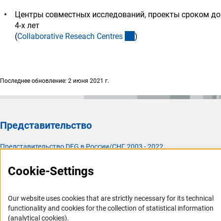
Центры совместных исследований, проекты сроком до
4-х лет
(interner Link)
(
Collaborative Reseach Centre
s
)
Последнее обновление: 2 июня 2021 г.
Представительство
Представительство DFG в России/СНГ 2003 - 2022
История Представительства 2003 - 2022
Cookie-Settings
Профиль DFG
Our website uses cookies that are strictly necessary for its technical
Органы управления
functionality and cookies for the collection of statistical information
Задачи DFG
(analytical cookies).