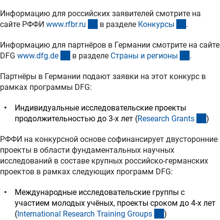
Информацию для российских заявителей смотрите на
(externer Link)
(externer 
сайте РФФИ
www.rfbr.r
u
в разделе
Конкурс
ы
.
Информацию для партнёров в Германии смотрите на сайте
(externer Link)
(externer
DFG
www.dfg.d
e
в разделе
Страны и регион
ы
.
Партнёры в Германии подают заявки на этот конкурс в
рамках программы DFG:
Индивидуальные исследовательские проекты
(int
продолжительностью до 3-х лет (
Research Grant
s
)
РФФИ на конкурсной основе софинансирует двусторонние
проекты в области фундаментальных научных
исследований в составе крупных российско-германских
проектов в рамках следующих программ DFG:
Международные исследовательские группы с
участием молодых учёных, проекты сроком до 4-х лет
(interner Link)
(
International Research Training Group
s
)