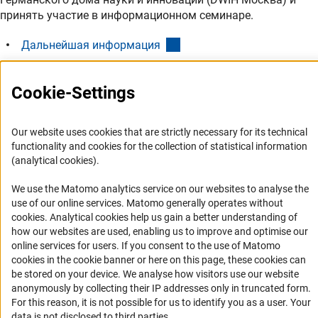
принять участие в информационном семинаре.
(interner Link)
Дальнейшая информация
Cookie-Settings
В Москве состоялось открытие Года науки
Россия-ЕС 2014
Our website uses cookies that are strictly necessary for its technical
functionality and cookies for the collection of statistical information
(analytical cookies).
We use the Matomo analytics service on our websites to analyse the
use of our online services. Matomo generally operates without
(Anc
cookies
. Analytical cookies help us gain a better understanding of
how our websites are used, enabling us to improve and optimise our
online services for users. If you consent to the use of Matomo
cookies in the cookie banner or here on this page, these cookies can
be stored on your device. We analyse how visitors use our website
anonymously by collecting their IP addresses only in truncated form.
For this reason, it is not possible for us to identify you as a user. Your
data is not disclosed to third parties.