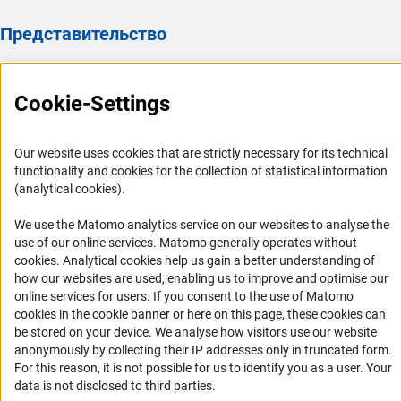
Представительство
Представительство DFG в России/СНГ 2003 - 2022
Cookie-Settings
История Представительства 2003 - 2022
Профиль DFG
Our website uses cookies that are strictly necessary for its technical
Органы управления
functionality and cookies for the collection of statistical information
(analytical cookies).
Задачи DFG
История DFG
We use the Matomo analytics service on our websites to analyse the
use of our online services. Matomo generally operates without
Финансирование
(Anc
cookies
. Analytical cookies help us gain a better understanding of
how our websites are used, enabling us to improve and optimise our
Совместные конкурсы с российскими партнёрскими
online services for users. If you consent to the use of Matomo
организациями
cookies in the cookie banner or here on this page, these cookies can
be stored on your device. We analyse how visitors use our website
Партнёры DFG в России
anonymously by collecting their IP addresses only in truncated form.
Часто задаваемые вопросы (FAQ)
For this reason, it is not possible for us to identify you as a user. Your
data is not disclosed to third parties.
DFG Newsletter