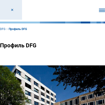
От
DFG
Профиль DFG
Профиль DFG