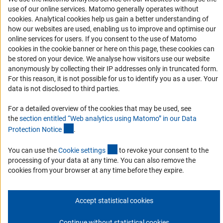
История DFG
use of our online services. Matomo generally operates without
(Anc
Финансирование
cookies
. Analytical cookies help us gain a better understanding of
how our websites are used, enabling us to improve and optimise our
online services for users. If you consent to the use of Matomo
Совместные конкурсы с российскими партнёрскими
cookies in the cookie banner or here on this page, these cookies can
организациями
be stored on your device. We analyse how visitors use our website
Партнёры DFG в России
anonymously by collecting their IP addresses only in truncated form.
For this reason, it is not possible for us to identify you as a user. Your
Часто задаваемые вопросы (FAQ)
data is not disclosed to third parties.
DFG Newsletter
For a detailed overview of the cookies that may be used, see
the
section entitled “Web analytics using Matomo” in our Data
Receive news from the DFG directly in your mailbox.
(Anchor Link)
Protection Notic
e
.
(externer Link)
You can use the
Cookie setting
s
to revoke your consent to the
Subscribe
processing of your data at any time. You can also remove the
cookies from your browser at any time before they expire.
Accept statistical cookies
Контакты
Политика конфиденциальности
Выходные данные
© 2026 DFG
Continue without statistical cookies