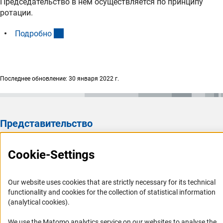
Председательство в нем осуществляется по принципу
ротации.
(interner Link)
Подробн
о
Последнее обновление: 30 января 2022 г.
Представительство
Представительство DFG в России/СНГ 2003 - 2022
Cookie-Settings
История Представительства 2003 - 2022
Профиль DFG
Our website uses cookies that are strictly necessary for its technical
functionality and cookies for the collection of statistical information
Органы управления
(analytical cookies).
Задачи DFG
We use the Matomo analytics service on our websites to analyse the