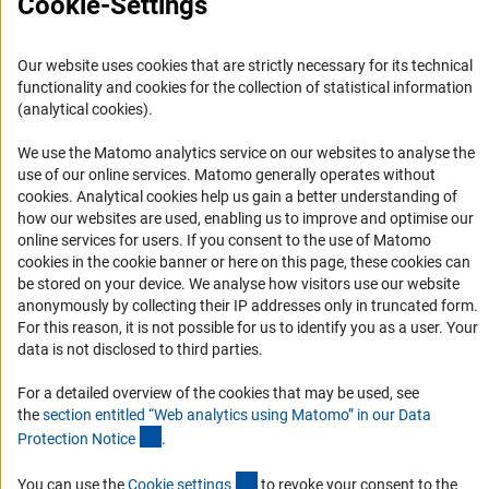
Cookie-Settings
Органы управления
Задачи DFG
Our website uses cookies that are strictly necessary for its technical
История DFG
functionality and cookies for the collection of statistical information
(analytical cookies).
Финансирование
We use the Matomo analytics service on our websites to analyse the
Совместные конкурсы с российскими партнёрскими
use of our online services. Matomo generally operates without
организациями
(Anc
cookies
. Analytical cookies help us gain a better understanding of
how our websites are used, enabling us to improve and optimise our
Партнёры DFG в России
online services for users. If you consent to the use of Matomo
Часто задаваемые вопросы (FAQ)
cookies in the cookie banner or here on this page, these cookies can
be stored on your device. We analyse how visitors use our website
DFG Newsletter
anonymously by collecting their IP addresses only in truncated form.
For this reason, it is not possible for us to identify you as a user. Your
Receive news from the DFG directly in your mailbox.
data is not disclosed to third parties.
For a detailed overview of the cookies that may be used, see
Subscribe
the
section entitled “Web analytics using Matomo” in our Data
(Anchor Link)
Protection Notic
e
.
(externer Link)
You can use the
Cookie setting
s
to revoke your consent to the