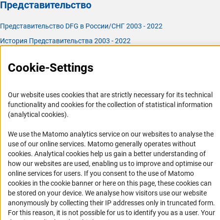
Представительство
Представительство DFG в России/СНГ 2003 - 2022
История Представительства 2003 - 2022
Профиль DFG
Cookie-Settings
Органы управления
Задачи DFG
Our website uses cookies that are strictly necessary for its technical
functionality and cookies for the collection of statistical information
История DFG
(analytical cookies).
Финансирование
We use the Matomo analytics service on our websites to analyse the
use of our online services. Matomo generally operates without
Совместные конкурсы с российскими партнёрскими
(Anc
cookies
. Analytical cookies help us gain a better understanding of
организациями
how our websites are used, enabling us to improve and optimise our
Партнёры DFG в России
online services for users. If you consent to the use of Matomo
cookies in the cookie banner or here on this page, these cookies can
Часто задаваемые вопросы (FAQ)
be stored on your device. We analyse how visitors use our website
DFG Newsletter
anonymously by collecting their IP addresses only in truncated form.
For this reason, it is not possible for us to identify you as a user. Your