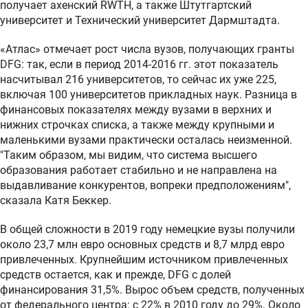
получает ахенский RWTH, а также Штутгартский
университет и Технический университет Дармштадта.
«Атлас» отмечает рост числа вузов, получающих гранты
DFG: так, если в период 2014-2016 гг. этот показатель
насчитывал 216 университетов, то сейчас их уже 225,
включая 100 университетов прикладных наук. Разница в
финансовых показателях между вузами в верхних и
нижних строчках списка, а также между крупными и
маленькими вузами практически осталась неизменной.
"Таким образом, мы видим, что система высшего
образования работает стабильно и не направлена на
выдавливание конкурентов, вопреки предположениям",
сказала Катя Беккер.
В общей сложности в 2019 году немецкие вузы получили
около 23,7 млн евро основных средств и 8,7 млрд евро
привлеченных. Крупнейшим источником привлеченных
средств остается, как и прежде, DFG с долей
финансирования 31,5%. Вырос объем средств, полученных
от федерального центра: с 22% в 2010 году до 29%. Около