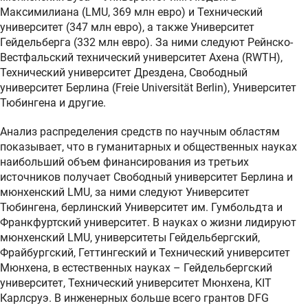
Максимилиана (LMU, 369 млн евро) и Технический
университет (347 млн евро), а также Университет
Гейдельберга (332 млн евро). За ними следуют Рейнско-
Вестфальский технический университет Ахена (RWTH),
Технический университет Дрездена, Свободный
университет Берлина (Freie Universität Berlin), Университет
Тюбингена и другие.
Анализ распределения средств по научным областям
показывает, что в гуманитарных и общественных науках
наибольший объем финансирования из третьих
источников получает Свободный университет Берлина и
мюнхенский LMU, за ними следуют Университет
Тюбингена, берлинский Университет им. Гумбольдта и
Франкфуртский университет. В науках о жизни лидируют
мюнхенский LMU, университеты Гейдельбергский,
Фрайбургский, Геттингеский и Технический университет
Мюнхена, в естественных науках – Гейдельбергский
университет, Технический университет Мюнхена, KIT
Карлсруэ. В инженерных больше всего грантов DFG