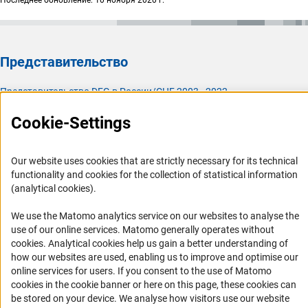
Последнее обновление: 10 ноября 2020 г.
Представительство
Представительство DFG в России/СНГ 2003 - 2022
История Представительства 2003 - 2022
Cookie-Settings
Профиль DFG
Our website uses cookies that are strictly necessary for its technical
Органы управления
functionality and cookies for the collection of statistical information
Задачи DFG
(analytical cookies).
История DFG
We use the Matomo analytics service on our websites to analyse the
Финансирование
use of our online services. Matomo generally operates without
(Anc
cookies
. Analytical cookies help us gain a better understanding of
how our websites are used, enabling us to improve and optimise our
Совместные конкурсы с российскими партнёрскими
online services for users. If you consent to the use of Matomo
организациями
cookies in the cookie banner or here on this page, these cookies can
Партнёры DFG в России
be stored on your device. We analyse how visitors use our website