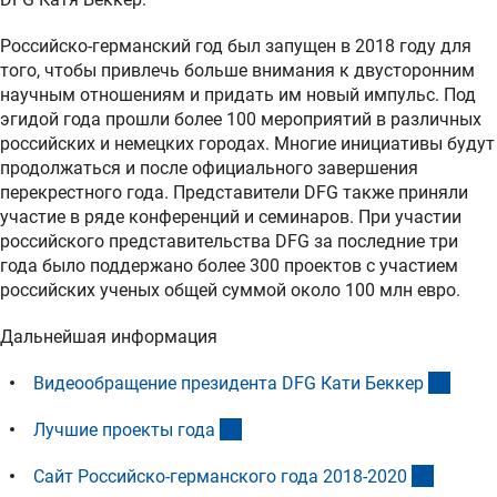
Российско-германский год был запущен в 2018 году для
того, чтобы привлечь больше внимания к двусторонним
научным отношениям и придать им новый импульс. Под
эгидой года прошли более 100 мероприятий в различных
российских и немецких городах. Многие инициативы будут
продолжаться и после официального завершения
перекрестного года. Представители DFG также приняли
участие в ряде конференций и семинаров. При участии
российского представительства DFG за последние три
года было поддержано более 300 проектов с участием
российских ученых общей суммой около 100 млн евро.
Дальнейшая информация
(exter
Видеообращение президента DFG Кати Бекке
р
(externer Link)
Лучшие проекты год
а
(externe
Сайт Российско-германского года 2018-202
0