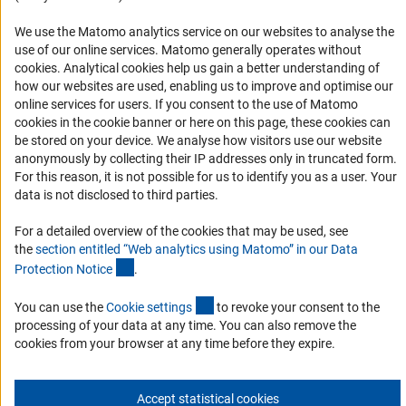
Финансирование
We use the Matomo analytics service on our websites to analyse the
use of our online services. Matomo generally operates without
Совместные конкурсы с российскими партнёрскими
(Anc
cookies
. Analytical cookies help us gain a better understanding of
организациями
how our websites are used, enabling us to improve and optimise our
Партнёры DFG в России
online services for users. If you consent to the use of Matomo
cookies in the cookie banner or here on this page, these cookies can
Часто задаваемые вопросы (FAQ)
be stored on your device. We analyse how visitors use our website
DFG Newsletter
anonymously by collecting their IP addresses only in truncated form.
For this reason, it is not possible for us to identify you as a user. Your
data is not disclosed to third parties.
Receive news from the DFG directly in your mailbox.
For a detailed overview of the cookies that may be used, see
the
section entitled “Web analytics using Matomo” in our Data
Subscribe
(Anchor Link)
Protection Notic
e
.
(externer Link)
You can use the
Cookie setting
s
to revoke your consent to the
processing of your data at any time. You can also remove the
cookies from your browser at any time before they expire.
Контакты
Политика конфиденциальности
Выходные данные
© 2026 DFG
Accept statistical cookies