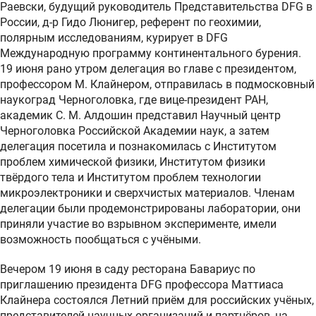
Раевски, будущий руководитель Представительства DFG в
России, д-р Гидо Люнигер, референт по геохимии,
полярным исследованиям, курирует в DFG
Международную программу континентального бурения.
19 июня рано утром делегация во главе с президентом,
профессором М. Клайнером, отправилась в подмосковный
наукоград Черноголовка, где вице-президент РАН,
академик С. М. Алдошин представил Научный центр
Черноголовка Российской Академии наук, а затем
делегация посетила и познакомилась с Институтом
проблем химической физики, Институтом физики
твёрдого тела и Институтом проблем технологии
микроэлектроники и сверхчистых материалов. Членам
делегации были продемонстрированы лаборатории, они
приняли участие во взрывном эксперименте, имели
возможность пообщаться с учёными.
Вечером 19 июня в саду ресторана Бавариус по
приглашению президента DFG профессора Маттиаса
Клайнера состоялся Летний приём для российских учёных,
представителей научных организаций и партнёров, на