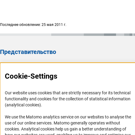
Последнее обновление: 25 мая 2011 г.
Представительство
Представительство DFG в России/СНГ 2003 - 2022
История Представительства 2003 - 2022
Cookie-Settings
Профиль DFG
Our website uses cookies that are strictly necessary for its technical
Органы управления
functionality and cookies for the collection of statistical information
(analytical cookies).
Задачи DFG
История DFG
We use the Matomo analytics service on our websites to analyse the
use of our online services. Matomo generally operates without
Финансирование
(Anc
cookies
. Analytical cookies help us gain a better understanding of