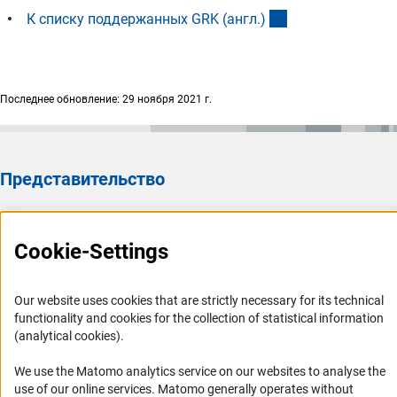
(interner Link)
К списку поддержанных GRK (англ.
)
Последнее обновление: 29 ноября 2021 г.
Представительство
Представительство DFG в России/СНГ 2003 - 2022
История Представительства 2003 - 2022
Cookie-Settings
Профиль DFG
Our website uses cookies that are strictly necessary for its technical
Органы управления
functionality and cookies for the collection of statistical information
(analytical cookies).
Задачи DFG
История DFG
We use the Matomo analytics service on our websites to analyse the
use of our online services. Matomo generally operates without
Финансирование