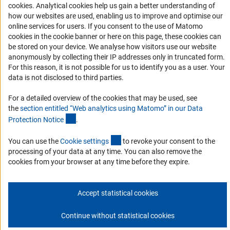
(Anc
cookies
. Analytical cookies help us gain a better understanding of
how our websites are used, enabling us to improve and optimise our
Совместные конкурсы с российскими партнёрскими
online services for users. If you consent to the use of Matomo
организациями
cookies in the cookie banner or here on this page, these cookies can
Партнёры DFG в России
be stored on your device. We analyse how visitors use our website
anonymously by collecting their IP addresses only in truncated form.
Часто задаваемые вопросы (FAQ)
For this reason, it is not possible for us to identify you as a user. Your
DFG Newsletter
data is not disclosed to third parties.
For a detailed overview of the cookies that may be used, see
Receive news from the DFG directly in your mailbox.
the
section entitled “Web analytics using Matomo” in our Data
(Anchor Link)
Protection Notic
e
.
Subscribe
(externer Link)
You can use the
Cookie setting
s
to revoke your consent to the
processing of your data at any time. You can also remove the
cookies from your browser at any time before they expire.
Контакты
Политика конфиденциальности
Выходные данные
Accept statistical cookies
© 2026 DFG
Continue without statistical cookies
К началу с