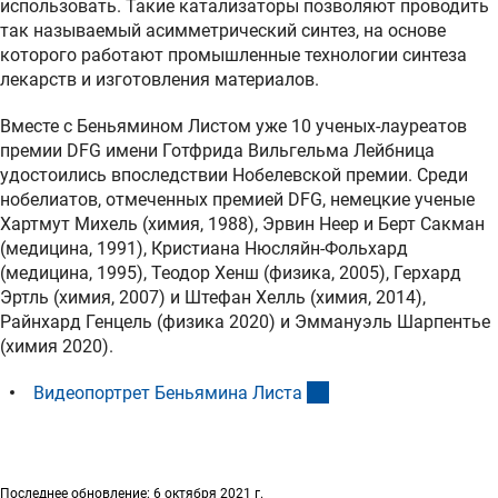
использовать. Такие катализаторы позволяют проводить
так называемый асимметрический синтез, на основе
которого работают промышленные технологии синтеза
лекарств и изготовления материалов.
Вместе с Беньямином Листом уже 10 ученых-лауреатов
премии DFG имени Готфрида Вильгельма Лейбница
удостоились впоследствии Нобелевской премии. Среди
нобелиатов, отмеченных премией DFG, немецкие ученые
Хартмут Михель (химия, 1988), Эрвин Неер и Берт Сакман
(медицина, 1991), Кристиана Нюсляйн-Фольхард
(медицина, 1995), Теодор Хенш (физика, 2005), Герхард
Эртль (химия, 2007) и Штефан Хелль (химия, 2014),
Райнхард Генцель (физика 2020) и Эммануэль Шарпентье
(химия 2020).
(externer Link)
Видеопортрет Беньямина Лист
а
Последнее обновление: 6 октября 2021 г.