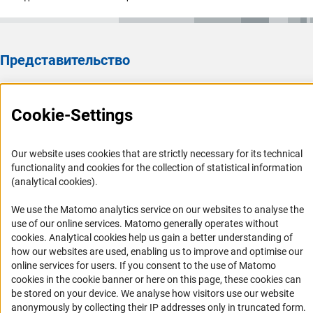
Представительство
Представительство DFG в России/СНГ 2003 - 2022
История Представительства 2003 - 2022
Cookie-Settings
Профиль DFG
Our website uses cookies that are strictly necessary for its technical
Органы управления
functionality and cookies for the collection of statistical information
(analytical cookies).
Задачи DFG
История DFG
We use the Matomo analytics service on our websites to analyse the
use of our online services. Matomo generally operates without
Финансирование
(Anc
cookies
. Analytical cookies help us gain a better understanding of
how our websites are used, enabling us to improve and optimise our
Совместные конкурсы с российскими партнёрскими
online services for users. If you consent to the use of Matomo
организациями
cookies in the cookie banner or here on this page, these cookies can
be stored on your device. We analyse how visitors use our website
Партнёры DFG в России
anonymously by collecting their IP addresses only in truncated form.