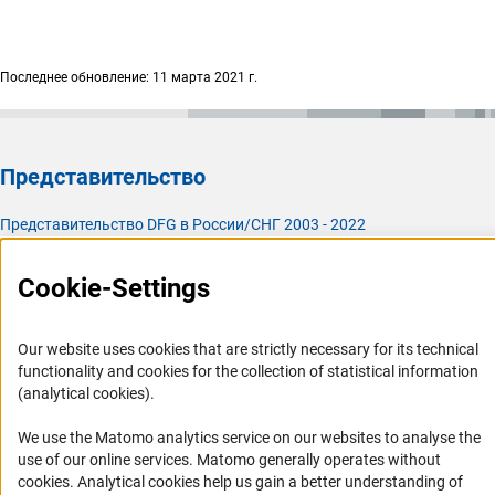
Последнее обновление: 11 марта 2021 г.
Представительство
Представительство DFG в России/СНГ 2003 - 2022
История Представительства 2003 - 2022
Cookie-Settings
Профиль DFG
Органы управления
Our website uses cookies that are strictly necessary for its technical
functionality and cookies for the collection of statistical information
Задачи DFG
(analytical cookies).
История DFG
We use the Matomo analytics service on our websites to analyse the
Финансирование
use of our online services. Matomo generally operates without
(Anc
cookies
. Analytical cookies help us gain a better understanding of
Совместные конкурсы с российскими партнёрскими