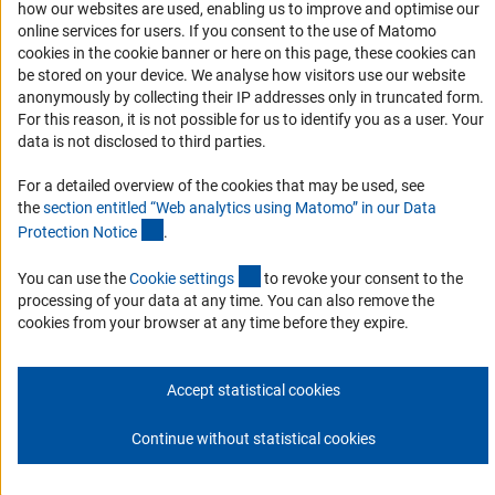
how our websites are used, enabling us to improve and optimise our
организациями
online services for users. If you consent to the use of Matomo
Партнёры DFG в России
cookies in the cookie banner or here on this page, these cookies can
be stored on your device. We analyse how visitors use our website
Часто задаваемые вопросы (FAQ)
anonymously by collecting their IP addresses only in truncated form.
DFG Newsletter
For this reason, it is not possible for us to identify you as a user. Your
data is not disclosed to third parties.
Receive news from the DFG directly in your mailbox.
For a detailed overview of the cookies that may be used, see
the
section entitled “Web analytics using Matomo” in our Data
(Anchor Link)
Protection Notic
e
.
Subscribe
(externer Link)
You can use the
Cookie setting
s
to revoke your consent to the
processing of your data at any time. You can also remove the
cookies from your browser at any time before they expire.
Контакты
Политика конфиденциальности
Выходные данные
© 2026 DFG
Accept statistical cookies
Continue without statistical cookies
К началу с