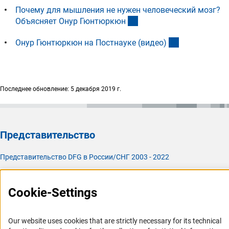
Почему для мышления не нужен человеческий мозг?
(externer Link)
Объясняет Онур Гюнтюркю
н
(externer Link
Онур Гюнтюркюн на Постнауке (видео
)
Последнее обновление: 5 декабря 2019 г.
Представительство
Представительство DFG в России/СНГ 2003 - 2022
История Представительства 2003 - 2022
Профиль DFG
Cookie-Settings
Органы управления
Our website uses cookies that are strictly necessary for its technical
Задачи DFG