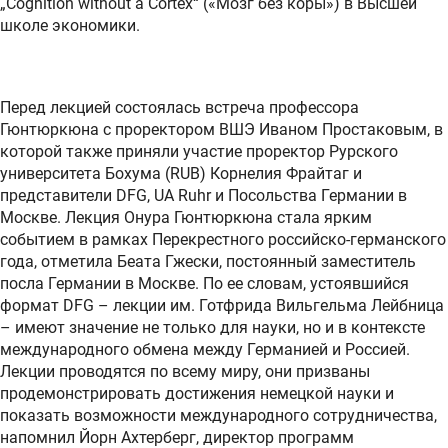
„Cognition without a Cortex“ («Мозг без коры») в Высшей
школе экономики.
Перед лекцией состоялась встреча профессора
Гюнтюркюна с проректором ВШЭ Иваном Простаковым, в
которой также приняли участие проректор Рурского
университета Бохума (RUB) Корнелия Фрайтаг и
представители DFG, UA Ruhr и Посольства Германии в
Москве. Лекция Онура Гюнтюркюна стала ярким
событием в рамках Перекрестного российско-германского
года, отметила Беата Гжески, постоянный заместитель
посла Германии в Москве. По ее словам, устоявшийся
формат DFG – лекции им. Готфрида Вильгельма Лейбница
– имеют значение не только для науки, но и в контексте
международного обмена между Германией и Россией.
Лекции проводятся по всему миру, они призваны
продемонстрировать достижения немецкой науки и
показать возможности международного сотрудничества,
напомнил Йорн Ахтерберг, директор программ