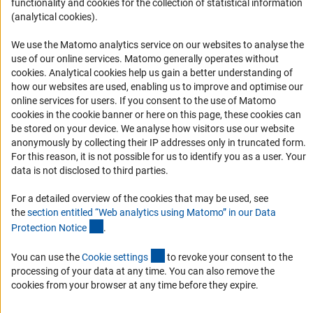
functionality and cookies for the collection of statistical information
(analytical cookies).
История DFG
Финансирование
We use the Matomo analytics service on our websites to analyse the
use of our online services. Matomo generally operates without
Совместные конкурсы с российскими партнёрскими
(Anc
cookies
. Analytical cookies help us gain a better understanding of
организациями
how our websites are used, enabling us to improve and optimise our
online services for users. If you consent to the use of Matomo
Партнёры DFG в России
cookies in the cookie banner or here on this page, these cookies can
Часто задаваемые вопросы (FAQ)
be stored on your device. We analyse how visitors use our website
anonymously by collecting their IP addresses only in truncated form.
DFG Newsletter
For this reason, it is not possible for us to identify you as a user. Your
data is not disclosed to third parties.
Receive news from the DFG directly in your mailbox.
For a detailed overview of the cookies that may be used, see
the
section entitled “Web analytics using Matomo” in our Data
Subscribe
(Anchor Link)
Protection Notic
e
.
(externer Link)
You can use the
Cookie setting
s
to revoke your consent to the
processing of your data at any time. You can also remove the
cookies from your browser at any time before they expire.
Контакты
Политика конфиденциальности
Выходные данные
© 2026 DFG