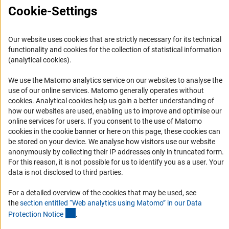
Cookie-Settings
История Представительства 2003 - 2022
Профиль DFG
Our website uses cookies that are strictly necessary for its technical
Органы управления
functionality and cookies for the collection of statistical information
(analytical cookies).
Задачи DFG
История DFG
We use the Matomo analytics service on our websites to analyse the
use of our online services. Matomo generally operates without
Финансирование
(Anc
cookies
. Analytical cookies help us gain a better understanding of
how our websites are used, enabling us to improve and optimise our
Совместные конкурсы с российскими партнёрскими
online services for users. If you consent to the use of Matomo
организациями
cookies in the cookie banner or here on this page, these cookies can
be stored on your device. We analyse how visitors use our website
Партнёры DFG в России
anonymously by collecting their IP addresses only in truncated form.
Часто задаваемые вопросы (FAQ)
For this reason, it is not possible for us to identify you as a user. Your
data is not disclosed to third parties.
DFG Newsletter
For a detailed overview of the cookies that may be used, see
Receive news from the DFG directly in your mailbox.
the
section entitled “Web analytics using Matomo” in our Data
(Anchor Link)
Protection Notic
e
.