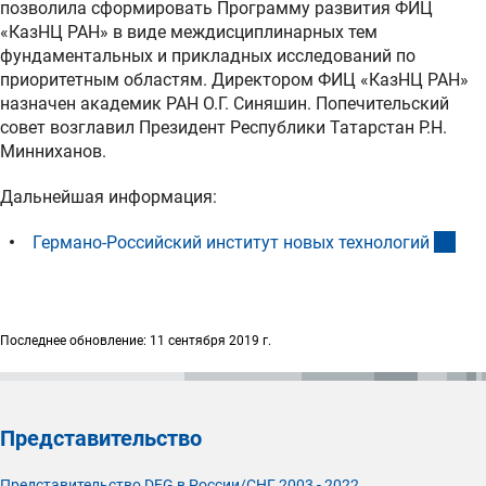
позволила сформировать Программу развития ФИЦ
«КазНЦ РАН» в виде междисциплинарных тем
фундаментальных и прикладных исследований по
приоритетным областям. Директором ФИЦ «КазНЦ РАН»
назначен академик РАН О.Г. Синяшин. Попечительский
совет возглавил Президент Республики Татарстан Р.Н.
Минниханов.
Дальнейшая информация:
(ext
Германо-Российский институт новых технологи
й
Последнее обновление: 11 сентября 2019 г.
Представительство
Представительство DFG в России/СНГ 2003 - 2022