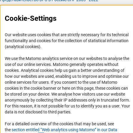
История Представительства 2003 - 2022
Cookie-Settings
Профиль DFG
Органы управления
Our website uses cookies that are strictly necessary for its technical
Задачи DFG
functionality and cookies for the collection of statistical information
(analytical cookies).
История DFG
Финансирование
We use the Matomo analytics service on our websites to analyse the
use of our online services. Matomo generally operates without
(Anc
cookies
. Analytical cookies help us gain a better understanding of
Совместные конкурсы с российскими партнёрскими
how our websites are used, enabling us to improve and optimise our
организациями
online services for users. If you consent to the use of Matomo
Партнёры DFG в России
cookies in the cookie banner or here on this page, these cookies can
be stored on your device. We analyse how visitors use our website
Часто задаваемые вопросы (FAQ)
anonymously by collecting their IP addresses only in truncated form.
DFG Newsletter
For this reason, it is not possible for us to identify you as a user. Your
data is not disclosed to third parties.
Receive news from the DFG directly in your mailbox.
For a detailed overview of the cookies that may be used, see
the
section entitled “Web analytics using Matomo” in our Data