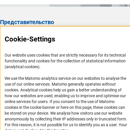
Представительство
Представительство DFG в России/СНГ 2003 - 2022
Cookie-Settings
История Представительства 2003 - 2022
Профиль DFG
Our website uses cookies that are strictly necessary for its technical
functionality and cookies for the collection of statistical information
Органы управления
(analytical cookies).
Задачи DFG
We use the Matomo analytics service on our websites to analyse the
История DFG
use of our online services. Matomo generally operates without
(Anc
cookies
. Analytical cookies help us gain a better understanding of
Финансирование
how our websites are used, enabling us to improve and optimise our
online services for users. If you consent to the use of Matomo
Совместные конкурсы с российскими партнёрскими
cookies in the cookie banner or here on this page, these cookies can
организациями
be stored on your device. We analyse how visitors use our website
anonymously by collecting their IP addresses only in truncated form.
Партнёры DFG в России
For this reason, it is not possible for us to identify you as a user. Your
Часто задаваемые вопросы (FAQ)