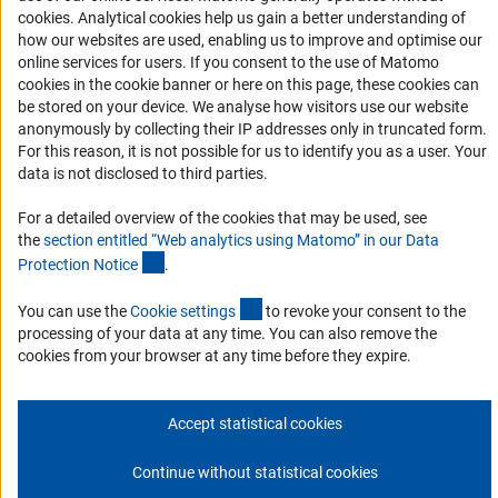
Совместные конкурсы с российскими партнёрскими
(Anc
cookies
. Analytical cookies help us gain a better understanding of
организациями
how our websites are used, enabling us to improve and optimise our
Партнёры DFG в России
online services for users. If you consent to the use of Matomo
cookies in the cookie banner or here on this page, these cookies can
Часто задаваемые вопросы (FAQ)
be stored on your device. We analyse how visitors use our website
DFG Newsletter
anonymously by collecting their IP addresses only in truncated form.
For this reason, it is not possible for us to identify you as a user. Your
data is not disclosed to third parties.
Receive news from the DFG directly in your mailbox.
For a detailed overview of the cookies that may be used, see
the
section entitled “Web analytics using Matomo” in our Data
Subscribe
(Anchor Link)
Protection Notic
e
.
(externer Link)
You can use the
Cookie setting
s
to revoke your consent to the
processing of your data at any time. You can also remove the
cookies from your browser at any time before they expire.
Контакты
Политика конфиденциальности
Выходные данные
© 2026 DFG
Accept statistical cookies
Continue without statistical cookies
К началу с