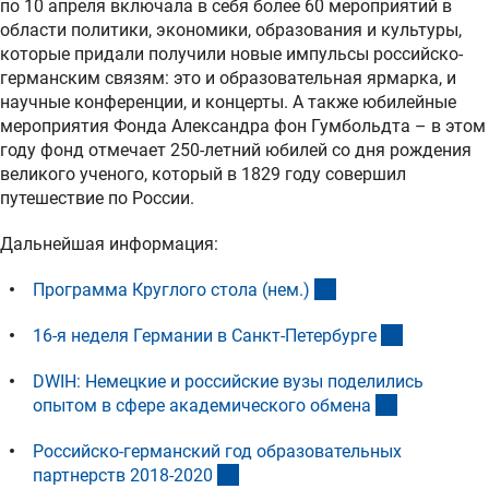
по 10 апреля включала в себя более 60 мероприятий в
области политики, экономики, образования и культуры,
которые придали получили новые импульсы российско-
германским связям: это и образовательная ярмарка, и
научные конференции, и концерты. А также юбилейные
мероприятия Фонда Александра фон Гумбольдта – в этом
году фонд отмечает 250-летний юбилей со дня рождения
великого ученого, который в 1829 году совершил
путешествие по России.
Дальнейшая информация:
(Download)
Программа Круглого стола (нем.
)
(externer L
16-я неделя Германии в Санкт-Петербург
е
DWIH: Немецкие и российские вузы поделились
(externer Li
опытом в сфере академического обмен
а
Российско-германский год образовательных
(externer Link)
партнерств 2018-202
0