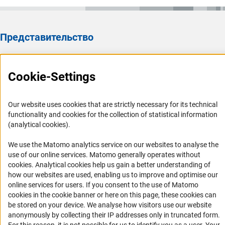
Представительство
Представительство DFG в России/СНГ 2003 - 2022
История Представительства 2003 - 2022
Cookie-Settings
Профиль DFG
Our website uses cookies that are strictly necessary for its technical
Органы управления
functionality and cookies for the collection of statistical information
(analytical cookies).
Задачи DFG
История DFG
We use the Matomo analytics service on our websites to analyse the
use of our online services. Matomo generally operates without
Финансирование
(Anc
cookies
. Analytical cookies help us gain a better understanding of
how our websites are used, enabling us to improve and optimise our
Совместные конкурсы с российскими партнёрскими
online services for users. If you consent to the use of Matomo
организациями
cookies in the cookie banner or here on this page, these cookies can
be stored on your device. We analyse how visitors use our website
Партнёры DFG в России
anonymously by collecting their IP addresses only in truncated form.
Часто задаваемые вопросы (FAQ)