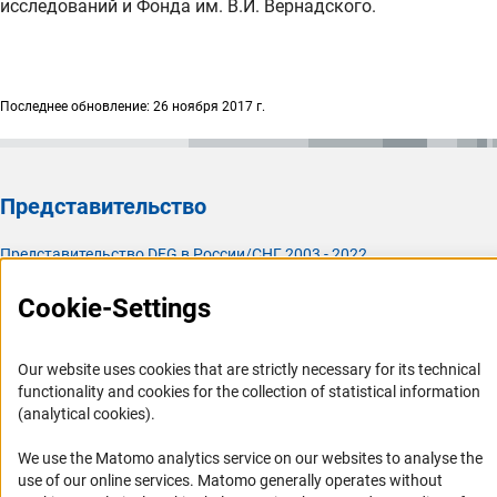
исследований и Фонда им. В.И. Вернадского.
Последнее обновление: 26 ноября 2017 г.
Представительство
Представительство DFG в России/СНГ 2003 - 2022
История Представительства 2003 - 2022
Cookie-Settings
Профиль DFG
Our website uses cookies that are strictly necessary for its technical
Органы управления
functionality and cookies for the collection of statistical information
Задачи DFG
(analytical cookies).
История DFG
We use the Matomo analytics service on our websites to analyse the
Финансирование
use of our online services. Matomo generally operates without