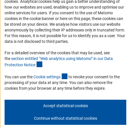
(Anc
cookies
. Analytical cookies help us gain a better understanding of
Совместные конкурсы с российскими партнёрскими
how our websites are used, enabling us to improve and optimise our
организациями
online services for users. If you consent to the use of Matomo
cookies in the cookie banner or here on this page, these cookies can
Партнёры DFG в России
be stored on your device. We analyse how visitors use our website
Часто задаваемые вопросы (FAQ)
anonymously by collecting their IP addresses only in truncated form.
For this reason, it is not possible for us to identify you as a user. Your
DFG Newsletter
data is not disclosed to third parties.
Receive news from the DFG directly in your mailbox.
For a detailed overview of the cookies that may be used, see
the
section entitled “Web analytics using Matomo” in our Data
(Anchor Link)
Protection Notic
e
.
Subscribe
(externer Link)
You can use the
Cookie setting
s
to revoke your consent to the
processing of your data at any time. You can also remove the
cookies from your browser at any time before they expire.
Контакты
Политика конфиденциальности
Выходные данные
© 2026 DFG
Accept statistical cookies
Continue without statistical cookies
К началу с