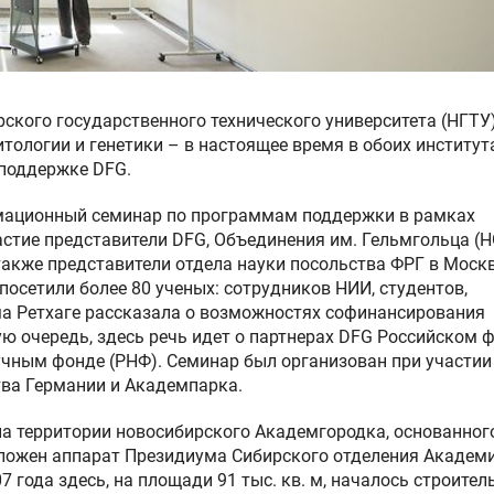
кого государственного технического университета (НГТУ)
тологии и генетики – в настоящее время в обоих институт
 поддержке DFG.
мационный семинар по программам поддержки в рамках
астие представители DFG, Объединения им. Гельмгольца (H
 а также представители отдела науки посольства ФРГ в Моск
осетили более 80 ученых: сотрудников НИИ, студентов,
ма Ретхаге рассказала о возможностях софинансирования
ую очередь, здесь речь идет о партнерах DFG Российском 
чным фонде (РНФ). Семинар был организован при участии
тва Германии и Академпарка.
на территории новосибирского Академгородка, основанног
положен аппарат Президиума Сибирского отделения Академ
 года здесь, на площади 91 тыс. кв. м, началось строител