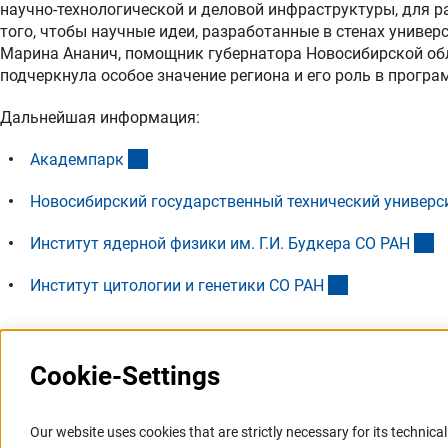
научно-технологической и деловой инфраструктуры, для 
того, чтобы научные идеи, разработанные в стенах униве
Марина Ананич, помощник губернатора Новосибирской обл
подчеркнула особое значение региона и его роль в прогр
Дальнейшая информация:
(externer Link)
Академпар
к
Новосибирский государственный технический универс
(e
Институт ядерной физики им. Г.И. Будкера СО РА
Н
(externer Link)
Институт цитологии и генетики СО РА
Н
Cookie-Settings
Последнее обновление: 27 апреля 2017 г.
Our website uses cookies that are strictly necessary for its technical 