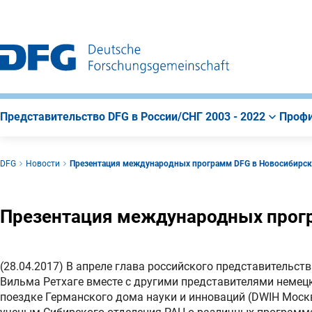
К
Поиск
К
строке
содержанию
навигации
страницы
Представительство DFG в России/СНГ 2003 - 2022
Профи
DFG
Новости
Презентация международных программ DFG в Новосибирск
Презентация международных прог
(28.04.2017) В апреле глава российского представительс
Вильма Ретхаге вместе с другими представителями немец
поездке Германского дома науки и инноваций (DWIH Москв