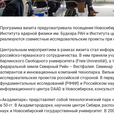
Программа визита предусматривала посещение Новосибирс
Института ядерной физики им. Будкера РАН и Института ци
реализуются совместные исследовательские проекты при
Центральным мероприятием в рамках визита стал инфор
российско-германского сотрудничества. В нем приняли уч
берлинского Свободного университета (Freie Universität),
федеральной земли Северный Рейн – Вестфалия. Семинар п
аспирантов и инновационных компаний технопарка. Виль
исследовательских проектов российской стороной. В перв
фундаментальных исследований (РФФИ) и Российском нау
информационного центра DAAD в Новосибирске, консульс
«Академпарк» представляет собой технологический парк 
в 50-гг. В Академгородорке, научном центре Сибири, рас
наук и Новосибирский государственный университет. В 2007