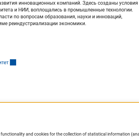
развития инновационных компаний. Здесь созданы условия
рситета и НИИ, воплощались в промышленные технологии.
асти по вопросам образования, науки и инноваций,
амме реиндустриализации экономики.
(externer Link)
ите
т
xterner Link)
functionality and cookies for the collection of statistical information (ana