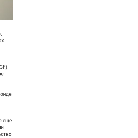
,
ах
GF),
ве
фонде
о еще
ии
ьство