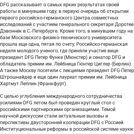
DFG рассказывает о самых ярких результатах своей
работы в минувшем году, в первую очередь об открытии
первого российско-германского Центра совместных
исследований с участием генерального секретаря Доротее
Дзвоннек в С.-Петербурге. Кроме того, в минувшем году на
базе Московского физико-технического университета
прошла еще одна, пятая по счету, Российско-германская
неделя молодого ученого, где приняли участие вице-
президент DFG Петер Функе (Мюнстер) и сенатор DFG и
обладатель премии им. Лейбница Гюнтер Циглер (Берлин).
А также Москву посетили с лекциями президент DFG Петер
Штрошнайдер и еще один лауреат премии им. Лейбница
Хартмут Леппин (Франкфурт).
С целью углубления международного сотрудничества
усилиями DFG летом был проведен круглый стол с
российскими партнерскими организациями. Темой
научной дискуссии стали актуальные вызовы и
перспективы двусторонней кооперации DFG с Россией.
Институциональные реформы в российской системе науки