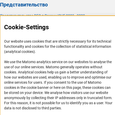
Представительство
Представительство DFG в России/СНГ 2003 - 2022
История Представительства 2003 - 2022
Cookie-Settings
Профиль DFG
Our website uses cookies that are strictly necessary for its technical
Органы управления
functionality and cookies for the collection of statistical information
Задачи DFG
(analytical cookies).
История DFG
We use the Matomo analytics service on our websites to analyse the
Финансирование
use of our online services. Matomo generally operates without
(Anc
cookies
. Analytical cookies help us gain a better understanding of
how our websites are used, enabling us to improve and optimise our
Совместные конкурсы с российскими партнёрскими
online services for users. If you consent to the use of Matomo
организациями
cookies in the cookie banner or here on this page, these cookies can
Партнёры DFG в России
be stored on your device. We analyse how visitors use our website
anonymously by collecting their IP addresses only in truncated form.
Часто задаваемые вопросы (FAQ)
For this reason, it is not possible for us to identify you as a user. Your
DFG Newsletter
data is not disclosed to third parties.