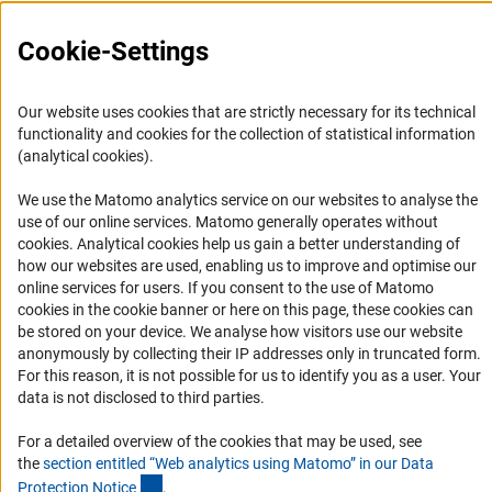
Представительство DFG в России/СНГ 2003 - 2022
История Представительства 2003 - 2022
Cookie-Settings
Профиль DFG
Our website uses cookies that are strictly necessary for its technical
Органы управления
functionality and cookies for the collection of statistical information
Задачи DFG
(analytical cookies).
История DFG
We use the Matomo analytics service on our websites to analyse the
Финансирование
use of our online services. Matomo generally operates without
(Anc
cookies
. Analytical cookies help us gain a better understanding of
how our websites are used, enabling us to improve and optimise our
Совместные конкурсы с российскими партнёрскими
online services for users. If you consent to the use of Matomo
организациями
cookies in the cookie banner or here on this page, these cookies can
Партнёры DFG в России
be stored on your device. We analyse how visitors use our website
anonymously by collecting their IP addresses only in truncated form.
Часто задаваемые вопросы (FAQ)
For this reason, it is not possible for us to identify you as a user. Your
DFG Newsletter
data is not disclosed to third parties.
Receive news from the DFG directly in your mailbox.
For a detailed overview of the cookies that may be used, see
the
section entitled “Web analytics using Matomo” in our Data
(Anchor Link)
Protection Notic
e
.