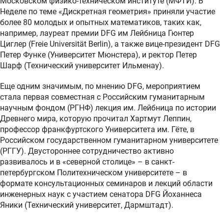
Московском физико-техническом институте (МФТИ). В
Неделе по теме «Дискретная геометрия» приняли участие
более 80 молодых и опытных математиков, таких как,
например, лауреат премии DFG им Лейбница Гюнтер
Циглер (Freie Universität Berlin), а также вице-президент DFG
Петер Функе (Университет Мюнстера), и ректор Петер
Шарф (Технический университет Ильменау).
Еще одним значимым, по мнению DFG, мероприятием
стала первая совместная с Российским гуманитарным
научным фондом (РГНФ) лекция им. Лейбница по истории
Древнего мира, которую прочитал Хартмут Леппин,
профессор франкфуртского Университета им. Гёте, в
Российском государственном гуманитарном университете
(РГГУ). Двустороннее сотрудничество активно
развивалось и в «северной столице» – в санкт-
петербургском Политехническом университете – в
формате консультационных семинаров и лекций области
инженерных наук с участием сенатора DFG Йоханнеса
Яники (Технический университет, Дармштадт).