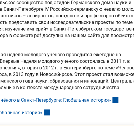
льское сообщество под эгидой Германского дома науки и
в Санкт-Петербурге IV Российско-германскую неделю моло
участников – аспирантов, постдоков и профессоров обеих с
ть представить свои исследовательские проекты по теме
я: изучение империй» в Санкт-Петербургском государстве
юра в формате pdf доступна на нашем сайте для просмотр
ая неделя молодого учёного проводится ежегодно на
 Впервые Неделя молодого учёного состоялась в 2011 г. в
ергия», вторая в 2012 г. в Екатеринбурге по теме «Челове
са, в 2013 году в Новосибирске. Этот проект стал возмож
манского года науки, образования и инноваций. Централь
альные в контексте международного сотрудничества.
(Downl
чёного в Санкт-Петербурге: Глобальная история
»
(interner Link)
лобальная история
»