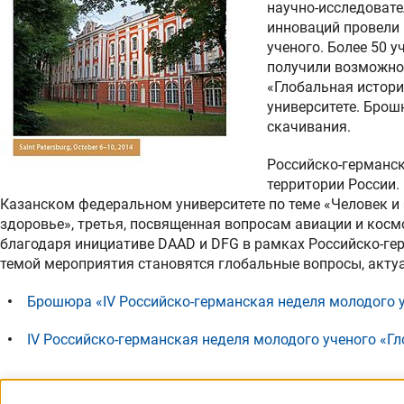
научно-исследовате
инноваций провели 
ученого. Более 50 
получили возможнос
«Глобальная истори
университете. Брош
скачивания.
Российско-германск
территории России.
Казанском федеральном университете по теме «Человек и эн
здоровье», третья, посвященная вопросам авиации и космо
благодаря инициативе DAAD и DFG в рамках Российско-гер
темой мероприятия становятся глобальные вопросы, акту
Брошюра «IV Российско-германская неделя молодого у
IV Российско-германская неделя молодого ученого «Г