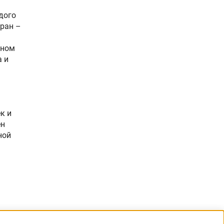
дого
тран –
нном
а и
к и
ен
ной
oad)