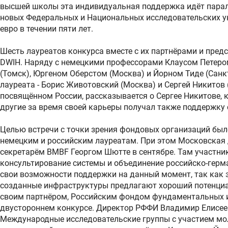
высшей школы эта индивидуальная поддержка идёт пара
новых Федеральных и Национальных исследовательских ун
евро в течении пяти лет.
Шесть лауреатов конкурса вместе с их партнёрами и пре
DWIH. Наряду с немецкими профессорами Клаусом Петеро
(Томск), Юргеном Оберстом (Москва) и Йорном Тиде (Санкт
лауреата - Борис Животовский (Москва) и Сергей Никитов 
посвящённом России, рассказывается о Сергее Никитове, к
другие за время своей карьеры получал также поддержку 
Целью встречи с точки зрения фондовых организаций бы
немецким и российским лауреатам. При этом Московская 
секретарём BMBF Георгом Шютте в сентябре. Там участни
консультирование системы и объединение российско-герм
свои возможности поддержки на данный момент, так как 
созданные инфраструктуры предлагают хороший потенциал
своим партнёром, Российским фондом фундаментальных 
двустороннем конкурсе. Директор РФФИ Владимир Елисее
Международные исследовательские группы с участием м