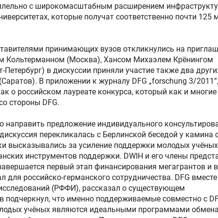
ллельно с широкомасштабным расширением инфраструкту
иверситетах, которые получат соответственно почти 125 
дставителями принимающих вузов откликнулись на пригла
м Кольтерманном (Москва), Хансом Михаэлем Крёнингом
-Петербург) в дискуссии приняли участие также два други
(Саратов). В приложении к журналу DFG „forschung 3/2011”
ак о российском лауреате конкурса, который как и многие
со стороны DFG.
ло направить предложение индивидуального консультиров
дискуссия перекликалась с Берлинской беседой у камина 
ки высказывались за усиление поддержки молодых учёных
анских инструментов поддержки. DWIH и его члены предст
завершается первый этап финансирования мегагрантов и 
 для российско-германского сотрудничества. DFG вместе
исследований (РФФИ), рассказал о существующем
в подчеркнул, что именно поддерживаемые совместно с D
олодых учёных являются идеальными программами обмена