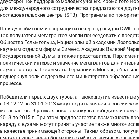
двусторонней поддержке молодых учёных. Кроме того Йорн
для международного сотрудничества предлагаются други
исследовательские центры (SFB), Программы по приорите
Наряду с обменом информацией вечер под эгидой DWIH по
Так получатели мегагрантов могли побеседовать с предст
Общества Гельмгольца, Национальной академии Леопольди
научным отделом фирмы Сименс. Академик Валерий Черешн
Государственной Думы, а также представитель Парламент
политический интерес и значение мегагрантов для интерн
научного отдела Посольства Германии в Москве, обратил
подчеркнул роль федерального министерства образования
процессе.
Победители первых двух туров, а также другие известные
с 03.12.12 по 31.01.2013 могут подать заявки в российск
мегагрантов. В рамках нового конкурса победители получат
2013 по 2015 г. При этом предполагается возможность пр
наряду с вузами могут принять участие также многочисл
в качестве принимающей стороны. Таким образом, получ
сможет существенно более широкий круг научных организ