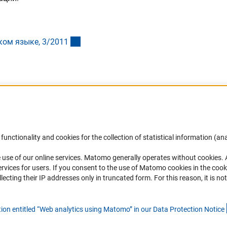
(Download)
ком языке, 3/201
1
(externer Link)
functionality and cookies for the collection of statistical information (ana
(
 use of our online services. Matomo generally operates without cookies
.
Финансирование
DFG Newsletter
rvices for users. If you consent to the use of Matomo cookies in the cook
ting their IP addresses only in truncated form. For this reason, it is not 
Совместные конкурсы с российскими
Receive news from the DFG directly 
партнёрскими организациями
mailbox.
tion entitled “Web analytics using Matomo” in our Data Protection Notic
e
Партнёры DFG в России
Часто задаваемые вопросы (FAQ)
Subscribe