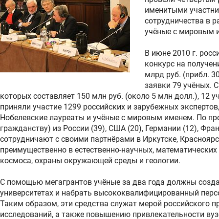
именитыми участни
сотрудничества в р
учёные с мировым и
В июне 2010 г. рос
конкурс на получен
млрд руб. (прибл. 3
заявки 79 учёных. 
которых составляет 150 млн руб. (около 5 млн долл.), 12 
приняли участие 1299 российских и зарубежных экспертов,
Нобелевские лауреаты и учёные с мировым именем. По п
гражданству) из России (39), США (20), Германии (12), Фра
сотрудничают с своими партнёрами в Иркутске, Красноярск
преимущественно в естественно-научных, математических 
космоса, охраны окружающей среды и геологии.
С помощью мегагрантов учёные за два года должны созда
университетах и набрать высококвалифицированный персо
Таким образом, эти средства служат мерой российского п
исследований, а также повышению привлекательности вуз