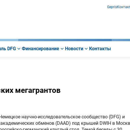
Gepris
Контак
ль DFG
Финансирование
Новости
Контакты
ских мегагрантов
Немецкое научно-исследовательское сообщество (DFG) и
 академических обменов (DAAD) под крышей DWIH в Моск
российско-германский круглый стол. Темой беседы с 30