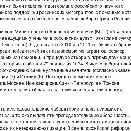
ками были перспективы германо-российского научного
амках поддержки российских мегагрантов, с помощью кот
менем создают исследовательские лаборатории в России.
сийское Министерство образования и науки (МОН) объявило
ие ведущими учёными в российских вузах грантов на сумм
00 млн. евро). В два этапа в 2010 и в 2011 гг. были отобран
Среди победителей так называемых мегагрантов, размер
учёных из Германии. В процедуре отбора в первых двух кон
 которые отобрали 79 заявок из 1024. В числе победителей
роисхождению самые успешные заявители (согласно указа
нции (7) и Италии (5). Двенадцать немецких учёных
е, Москве, Новосибирске, Санкт-Петербурге и Томске
и инженерных областях на темы исследований энергии,
ть исследовательские лаборатории в пригласивших их
нал, а также выполнять преподавательские обязанности.
равительства для закрепления в университетах инновацио
ов и их интернационализации. В свете российской реформ