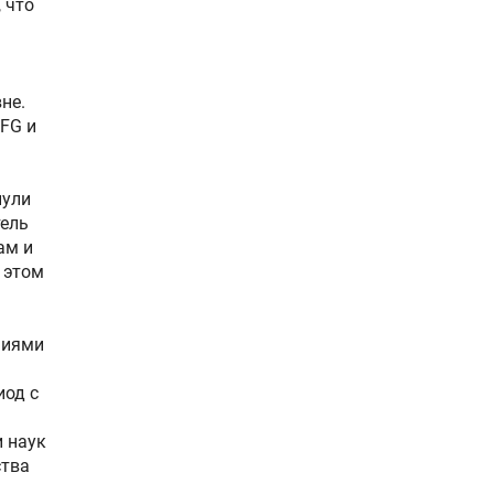
 что
не.
FG и
нули
тель
ам и
 этом
ниями
иод с
и наук
ства