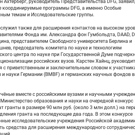
 Ахтерберг, руководитель Представительства DFG, заявил,
е координируемые программы DFG, а именно Особые
тным темам и Исследовательские группы.
служил также для расширения контактов на высоком уров
авителями Фонда им. Александра фон Гумбольдта, DAAD, D
на, представителем Свободного университета Берлина и
ев, председатель комитета по науке и технологиям
ского центра по науке при Государственной Думе подчерк
ационализации российских вузов. Карстен Хайнц, руководи
ся с приветственным и заключительным словом к участник
 и науки Германии (BMBF) и германских научных фондов в
 учёные вместе с российскими вузами и научными учрежде
ое Министерство образования и науки на очередной конкурс
 гранты в размере 90 млн руб. (около 3 млн долл.) на пер
одления гранта на последующие два года. В этом конкурсе
енные исследовательские учреждения Российской академи
ить средства для расширения международного сотрудниче
аций.