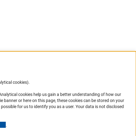
lytical cookies).
Anc
 Analytical cookies help us gain a better understanding of how our
ie banner or here on this page, these cookies can be stored on your
possible for us to identify you as a user. Your data is not disclosed
in your
(Anchor Link)
.