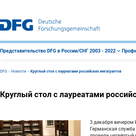
К
Поиск
К
строке
содержанию
навигации
страницы
Представительство DFG в России/СНГ 2003 - 2022
Профи
DFG
Новости
Круглый стол с лауреатами российских мегагрантов
Круглый стол с лауреатами россий
3 декабря вечером 
Германская служба
провели четвёртый 