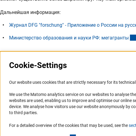
Дальнейшая информация:
Журнал DFG "forschung" - Приложение о России на русс
Министерство образования и науки РФ: мегагрант
ы
Cookie-Settings
Последнее обновление: 2 декабря 2012 г.
Our website uses cookies that are strictly necessary for its technical 
We use the Matomo analytics service on our websites to analyse the
Представительство
Профиль DFG
websites are used, enabling us to improve and optimise our online se
device. We analyse how visitors use our website anonymously by collec
Представительство DFG в России/СНГ
Органы управления
to third parties.
2003 - 2022
Задачи DFG
For a detailed overview of the cookies that may be used, see the
sec
История Представительства 2003 - 2022
История DFG