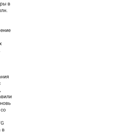
ры в
млн.
шение
х
,
ания
с
,
авили
вновь
 со
FG
 в