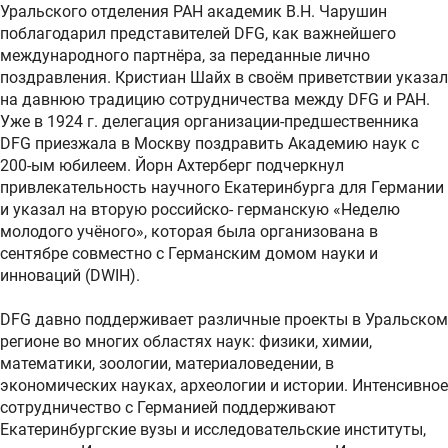
Уральского отделения РАН академик В.Н. Чарушин
поблагодарил представителей DFG, как важнейшего
международного партнёра, за переданные лично
поздравления. Кристиан Шайх в своём приветствии указал
на давнюю традицию сотрудничества между DFG и РАН.
Уже в 1924 г. делегация организации-предшественника
DFG приезжала в Москву поздравить Академию наук с
200-ым юбилеем. Йорн Ахтерберг подчеркнул
привлекательность научного Екатеринбурга для Германии
и указал на вторую российско- германскую «Неделю
молодого учёного», которая была организована в
сентябре совместно с Германским домом науки и
инноваций (DWIH).
DFG давно поддерживает различные проекты в Уральском
регионе во многих областях наук: физики, химии,
математики, зоологии, материаловедении, в
экономических науках, археологии и истории. Интенсивное
сотрудничество с Германией поддерживают
Екaтеринбургские вузы и исследовательские институты,