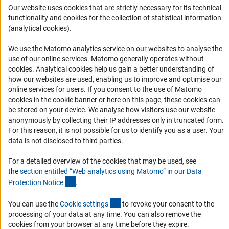
Органы управления
Our website uses cookies that are strictly necessary for its technical
Задачи DFG
functionality and cookies for the collection of statistical information
(analytical cookies).
История DFG
Финансирование
We use the Matomo analytics service on our websites to analyse the
use of our online services. Matomo generally operates without
(Anc
cookies
. Analytical cookies help us gain a better understanding of
Совместные конкурсы с российскими партнёрскими
how our websites are used, enabling us to improve and optimise our
организациями
online services for users. If you consent to the use of Matomo
Партнёры DFG в России
cookies in the cookie banner or here on this page, these cookies can
be stored on your device. We analyse how visitors use our website
Часто задаваемые вопросы (FAQ)
anonymously by collecting their IP addresses only in truncated form.
DFG Newsletter
For this reason, it is not possible for us to identify you as a user. Your
data is not disclosed to third parties.
Receive news from the DFG directly in your mailbox.
For a detailed overview of the cookies that may be used, see
the
section entitled “Web analytics using Matomo” in our Data
(Anchor Link)
Protection Notic
e
.
Subscribe
(externer Link)
You can use the
Cookie setting
s
to revoke your consent to the
processing of your data at any time. You can also remove the
cookies from your browser at any time before they expire.