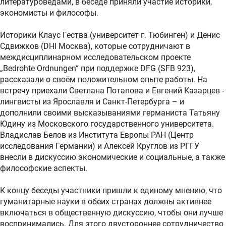
литературоведами, в беседе приняли участие историки,
экономисты и философы.
Историки Клаус Гества (университет г. Тюбинген) и Денис
Сдвижков (DHI Москва), которые сотрудничают в
междисциплинарном исследовательском проекте
„Bedrohte Ordnungen“ при поддержке DFG (SFB 923),
рассказали о своём положительном опыте работы. На
встречу приехали Светлана Потапова и Евгений Казарцев -
лингвисты из Ярославля и Санкт-Петербурга – и
дополнили своими высказываниями германиста Татьяну
Юдину из Московского государственного университета.
Владислав Белов из Института Европы РАН (Центр
исследования Германии) и Алексей Круглов из РГГУ
внесли в дискуссию экономические и социальные, а также
философские аспекты.
К концу беседы участники пришли к единому мнению, что
гуманитарные науки в обеих странах должны активнее
включаться в общественную дискуссию, чтобы они лучше
воспринимались. Для этого двустороннее сотрудничество