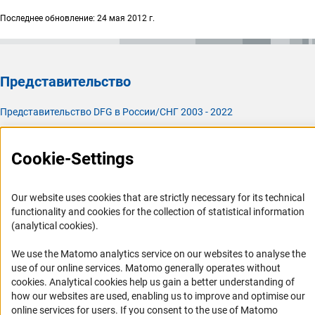
Последнее обновление: 24 мая 2012 г.
Представительство
Представительство DFG в России/СНГ 2003 - 2022
История Представительства 2003 - 2022
Профиль DFG
Cookie-Settings
Органы управления
Our website uses cookies that are strictly necessary for its technical
Задачи DFG
functionality and cookies for the collection of statistical information
(analytical cookies).
История DFG
Финансирование
We use the Matomo analytics service on our websites to analyse the
use of our online services. Matomo generally operates without
(Anc
Совместные конкурсы с российскими партнёрскими
cookies
. Analytical cookies help us gain a better understanding of
организациями
how our websites are used, enabling us to improve and optimise our
online services for users. If you consent to the use of Matomo