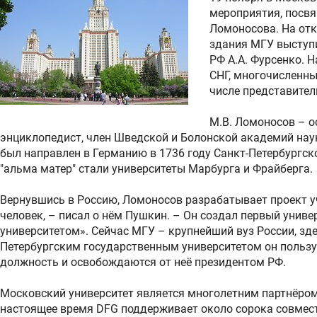
мероприятия, посв
Ломоносова. На отк
здания МГУ выступи
РФ А.А. Фурсенко. 
СНГ, многочисленны
числе представител
М.В. Ломоносов – о
энциклопедист, член Шведской и Болонской академий нау
был направлен в Германию в 1736 году Санкт-Петербургск
"альма матер" стали университеты Марбурга и Фрайберга.
Вернувшись в Россию, Ломоносов разрабатывает проект у
человек, – писал о нём Пушкин. – Он создал первый униве
университетом». Сейчас МГУ – крупнейший вуз России, зде
Петербургским государственным университетом он пользу
должность и освобождаются от неё президентом РФ.
Московский университет является многолетним партнёром
настоящее время DFG поддерживает около сорока совмест