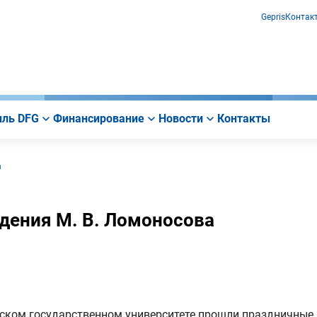
Gepris
Контак
ль DFG
Финансирование
Новости
Контакты
а
ждения М. В. Ломоносова
вском государственном университете прошли праздничные