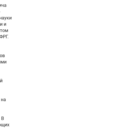
ича
о
науки
и и
 том
ФРГ.
сов
ими
ий
 на
 В
ющих