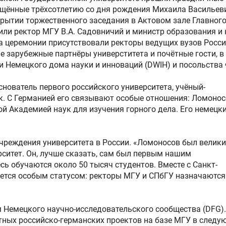
ящённые трёхсотлетию со дня рождения Михаила Васильев
рытии торжественного заседания в Актовом зале Главног
ли ректор МГУ В.А. Садовничий и министр образования и 
На церемонии присутствовали ректоры ведущих вузов Росси
е зарубежные партнёры универститета и почётные гости, в
и Немецкого дома науки и инноваций (DWIH) и посольства 
снователь первого российского университета, учёный-
к. С Германией его связывают особые отношения: Ломоно
ой Академией наук для изучения горного дела. Его немецк
чреждения университета в России. «Ломоносов был велик
рситет. Он, лучше сказать, сам был первым нашим
сь обучаются около 50 тысяч студентов. Вместе с Санкт-
ется особым статусом: ректоры МГУ и СПбГУ назначаются
 Немецкого научно-исследовательского сообщества (DFG).
ных российско-германских проектов на базе МГУ в следу