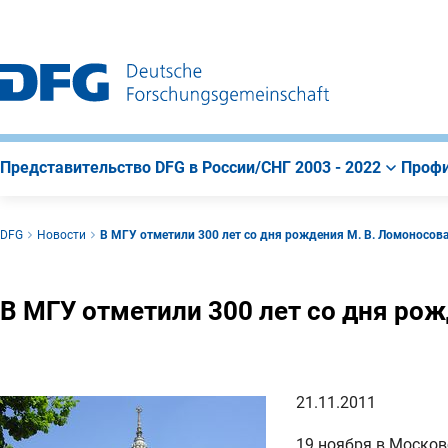
К
Поиск
К
строке
содержанию
навигации
страницы
Представительство DFG в России/СНГ 2003 - 2022
Профи
DFG
Новости
В МГУ отметили 300 лет со дня рождения М. В. Ломоносов
В МГУ отметили 300 лет со дня ро
21.11.2011
19 ноября в Моско