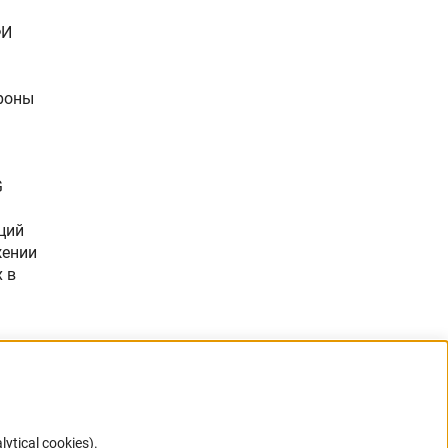
ФИ
ороны
G
ций
жении
 в
lytical cookies).