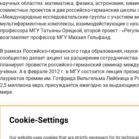
научных областях: математика, физика, астрономия, химия,
совместных проектов и две российско-германские школы 
«Международные исследовательские группы с участием мо
мультиферментные комплексы, взаимодействующие с нук
профессора МГУ Татьяны Орецкой, второй проект - «Регул
возглавляет профессор МГУ Михаил Гельфанд.
В рамках Российско-германского года образования, науки
сообщество делает акцент на расширение сотрудничества 
планирует провести российско-германский семинар между
учёных. А в феврале 2012 г. в МГУ состоится лекция през
лауреатов премии им. Готфрида Вильгельма Лейбница в 
2,5 миллиона евро, присуждается ежегодно за выдающиеся
мире.
Cookie-Settings
Последнее обновление: 20 ноября 2011 г.
Our website uses cookies that are strictly necessary for its technical 