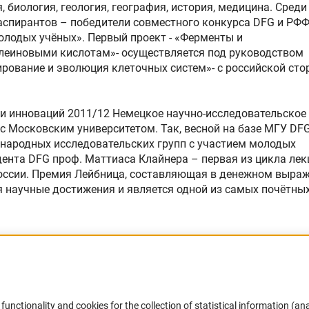
 биология, геология, география, история, медицина. Среди
аспирантов – победители совместного конкурса DFG и РФ
лодых учёных». Первый проект - «Ферменты и
леиновыми кислотам»- осуществляется под руководством
ирование и эволюция клеточных систем»- с российской ст
 и инноваций 2011/12 Немецкое научно-исследовательское
с Московским университетом. Так, весной на базе МГУ DF
народных исследовательских групп с участием молодых
идента DFG проф. Маттиаса Клайнера – первая из цикла лек
России. Премия Лейбница, составляющая в денежном выра
 научные достижения и является одной из самых почётных
functionality and cookies for the collection of statistical information (ana