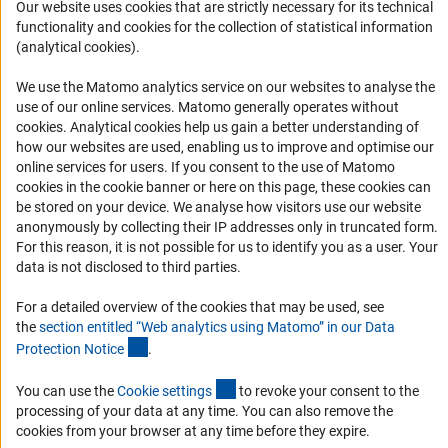
Our website uses cookies that are strictly necessary for its technical
Органы управления
functionality and cookies for the collection of statistical information
Задачи DFG
(analytical cookies).
История DFG
We use the Matomo analytics service on our websites to analyse the
Финансирование
use of our online services. Matomo generally operates without
(Anc
cookies
. Analytical cookies help us gain a better understanding of
how our websites are used, enabling us to improve and optimise our
Совместные конкурсы с российскими партнёрскими
online services for users. If you consent to the use of Matomo
организациями
cookies in the cookie banner or here on this page, these cookies can
Партнёры DFG в России
be stored on your device. We analyse how visitors use our website
anonymously by collecting their IP addresses only in truncated form.
Часто задаваемые вопросы (FAQ)
For this reason, it is not possible for us to identify you as a user. Your
DFG Newsletter
data is not disclosed to third parties.
For a detailed overview of the cookies that may be used, see
Receive news from the DFG directly in your mailbox.
the
section entitled “Web analytics using Matomo” in our Data
(Anchor Link)
Protection Notic
e
.
Subscribe
(externer Link)
You can use the
Cookie setting
s
to revoke your consent to the
processing of your data at any time. You can also remove the
cookies from your browser at any time before they expire.