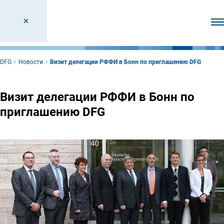
От
DFG
Новости
Визит делегации РФФИ в Бонн по приглашению DFG
Визит делегации РФФИ в Бонн по
приглашению DFG