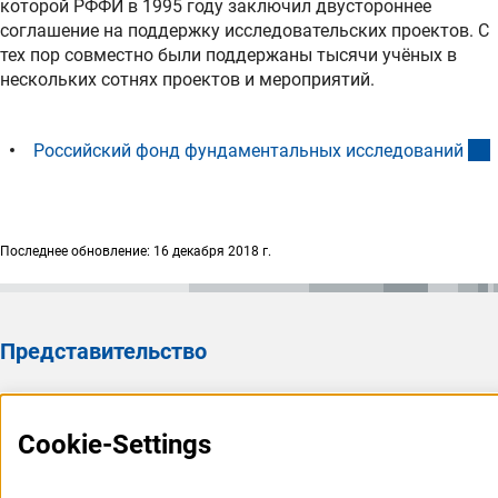
которой РФФИ в 1995 году заключил двустороннее
соглашение на поддержку исследовательских проектов. С
тех пор совместно были поддержаны тысячи учёных в
нескольких сотнях проектов и мероприятий.
(
Российский фонд фундаментальных исследовани
й
Последнее обновление: 16 декабря 2018 г.
Представительство
Представительство DFG в России/СНГ 2003 - 2022
История Представительства 2003 - 2022
Cookie-Settings
Профиль DFG