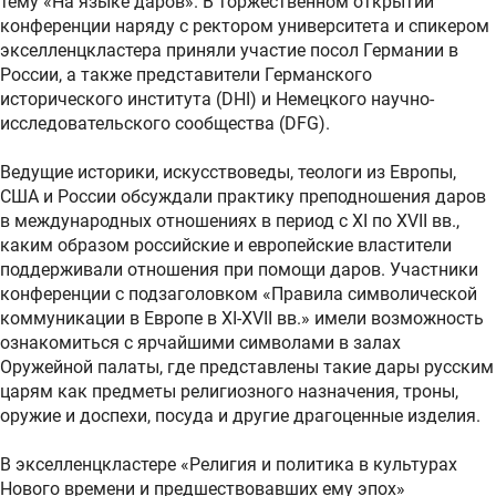
тему «На языке даров». В торжественном открытии
конференции наряду с ректором университета и спикером
экселленцкластера приняли участие посол Германии в
России, а также представители Германского
исторического института (DHI) и Немецкого научно-
исследовательского сообщества (DFG).
Ведущие историки, искусствоведы, теологи из Европы,
США и России обсуждали практику преподношения даров
в международных отношениях в период с ХI по XVII вв.,
каким образом российские и европейские властители
поддерживали отношения при помощи даров. Участники
конференции с подзаголовком «Правила символической
коммуникации в Европе в XI-XVII вв.» имели возможность
ознакомиться с ярчайшими символами в залах
Оружейной палаты, где представлены такие дары русским
царям как предметы религиозного назначения, троны,
оружие и доспехи, посуда и другие драгоценные изделия.
В экселленцкластере «Религия и политика в культурах
Нового времени и предшествовавших ему эпох»