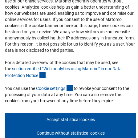
use of our online services. Matomo generally operates without
(Anc
cookies
. Analytical cookies help us gain a better understanding of
Совместные конкурсы с российскими партнёрскими
how our websites are used, enabling us to improve and optimise our
организациями
online services for users. If you consent to the use of Matomo
cookies in the cookie banner or here on this page, these cookies can
Партнёры DFG в России
be stored on your device. We analyse how visitors use our website
Часто задаваемые вопросы (FAQ)
anonymously by collecting their IP addresses only in truncated form.
For this reason, it is not possible for us to identify you as a user. Your
DFG Newsletter
data is not disclosed to third parties.
Receive news from the DFG directly in your mailbox.
For a detailed overview of the cookies that may be used, see
the
section entitled “Web analytics using Matomo” in our Data
(Anchor Link)
Protection Notic
e
.
Subscribe
(externer Link)
You can use the
Cookie setting
s
to revoke your consent to the
processing of your data at any time. You can also remove the
cookies from your browser at any time before they expire.
Контакты
Политика конфиденциальности
Выходные данные
© 2026 DFG
Accept statistical cookies
Continue without statistical cookies
К началу с