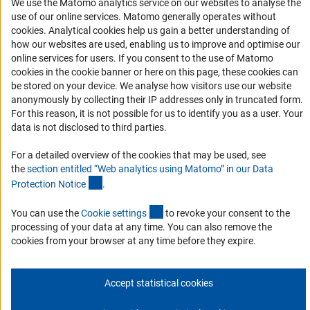
We use the Matomo analytics service on our websites to analyse the
История DFG
use of our online services. Matomo generally operates without
(Anc
Финансирование
cookies
. Analytical cookies help us gain a better understanding of
how our websites are used, enabling us to improve and optimise our
online services for users. If you consent to the use of Matomo
Совместные конкурсы с российскими партнёрскими
cookies in the cookie banner or here on this page, these cookies can
организациями
be stored on your device. We analyse how visitors use our website
Партнёры DFG в России
anonymously by collecting their IP addresses only in truncated form.
For this reason, it is not possible for us to identify you as a user. Your
Часто задаваемые вопросы (FAQ)
data is not disclosed to third parties.
DFG Newsletter
For a detailed overview of the cookies that may be used, see
the
section entitled “Web analytics using Matomo” in our Data
Receive news from the DFG directly in your mailbox.
(Anchor Link)
Protection Notic
e
.
(externer Link)
You can use the
Cookie setting
s
to revoke your consent to the
Subscribe
processing of your data at any time. You can also remove the
cookies from your browser at any time before they expire.
Accept statistical cookies
Контакты
Политика конфиденциальности
Выходные данные
© 2026 DFG