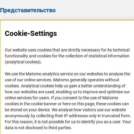
Представительство
Представительство DFG в России/СНГ 2003 - 2022
Cookie-Settings
История Представительства 2003 - 2022
Профиль DFG
Our website uses cookies that are strictly necessary for its technical
Органы управления
functionality and cookies for the collection of statistical information
(analytical cookies).
Задачи DFG
История DFG
We use the Matomo analytics service on our websites to analyse the
use of our online services. Matomo generally operates without
Финансирование
(Anc
cookies
. Analytical cookies help us gain a better understanding of
how our websites are used, enabling us to improve and optimise our
Совместные конкурсы с российскими партнёрскими
online services for users. If you consent to the use of Matomo
организациями
cookies in the cookie banner or here on this page, these cookies can
be stored on your device. We analyse how visitors use our website
Партнёры DFG в России
anonymously by collecting their IP addresses only in truncated form.
Часто задаваемые вопросы (FAQ)
For this reason, it is not possible for us to identify you as a user. Your
data is not disclosed to third parties.
DFG Newsletter