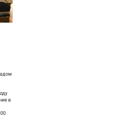
ладом
году
ние в
000