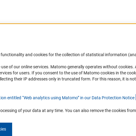
ink)
functionality and cookies for the collection of statistical information (ana
(
 use of our online services. Matomo generally operates without cookies
.
Финансирование
DFG Newsletter
rvices for users. If you consent to the use of Matomo cookies in the cook
ting their IP addresses only in truncated form. For this reason, it is not 
Совместные конкурсы с российскими
Receive news from the DFG directly 
партнёрскими организациями
mailbox.
tion entitled “Web analytics using Matomo” in our Data Protection Notic
e
Партнёры DFG в России
Часто задаваемые вопросы (FAQ)
Subscribe
rocessing of your data at any time. You can also remove the cookies from
kies