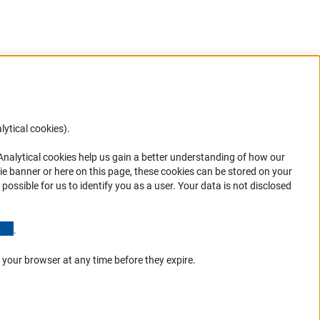
lytical cookies).
Anc
 Analytical cookies help us gain a better understanding of how our
ie banner or here on this page, these cookies can be stored on your
possible for us to identify you as a user. Your data is not disclosed
in your
(Anchor Link)
.
 your browser at any time before they expire.
К началу стр