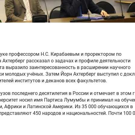
ауке профессором Н.С. Кирабаевым и проректором по
 Ахтерберг рассказал о задачах и профиле деятельности
ета выразило заинтересованность в расширении научного
ки молодых учёных. Затем Йорн Ахтерберг выступил с док
телей институтов и деканов всех факультетов.
узов последнего десятилетия в России и отмечает в этом 
верситет носил имя Партиса Лумумбы и принимал на обуче
и, Африки и Латинской Америки. Из 35 000 обучающихся в
представляют 450 народов и национальностей. Почти 100 