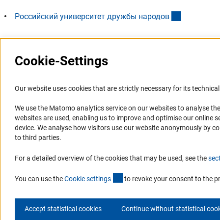
(externer L
Российский университет дружбы народо
в
Cookie-Settings
Последнее обновление: 24 мая 2011 г.
Our website uses cookies that are strictly necessary for its technical 
We use the Matomo analytics service on our websites to analyse the
Представительство
Профиль DFG
websites are used, enabling us to improve and optimise our online se
device. We analyse how visitors use our website anonymously by collec
Представительство DFG в России/СНГ
Органы управления
to third parties.
2003 - 2022
Задачи DFG
For a detailed overview of the cookies that may be used, see the
sec
История Представительства 2003 - 2022
История DFG
(externer Link)
You can use the
Cookie setting
s
to revoke your consent to the p
Accept statistical cookies
Continue without statistical coo