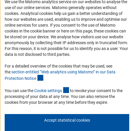
We use the Matomo analytics service on our websites to analyse the
Финансирование
use of our online services. Matomo generally operates without
(Anc
cookies
. Analytical cookies help us gain a better understanding of
how our websites are used, enabling us to improve and optimise our
Совместные конкурсы с российскими партнёрскими
online services for users. If you consent to the use of Matomo
организациями
cookies in the cookie banner or here on this page, these cookies can
Партнёры DFG в России
be stored on your device. We analyse how visitors use our website
anonymously by collecting their IP addresses only in truncated form.
Часто задаваемые вопросы (FAQ)
For this reason, it is not possible for us to identify you as a user. Your
DFG Newsletter
data is not disclosed to third parties.
For a detailed overview of the cookies that may be used, see
Receive news from the DFG directly in your mailbox.
the
section entitled “Web analytics using Matomo” in our Data
(Anchor Link)
Protection Notic
e
.
Subscribe
(externer Link)
You can use the
Cookie setting
s
to revoke your consent to the
processing of your data at any time. You can also remove the
cookies from your browser at any time before they expire.
Контакты
Политика конфиденциальности
Выходные данные
Accept statistical cookies
© 2026 DFG