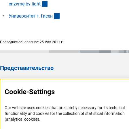
(externer Link)
enzyme by ligh
t
(externer Link)
Университет г. Гисе
н
Последнее обновление: 25 мая 2011 г.
Представительство
Представительство DFG в России/СНГ 2003 - 2022
История Представительства 2003 - 2022
Cookie-Settings
Профиль DFG
Our website uses cookies that are strictly necessary for its technical
Органы управления
functionality and cookies for the collection of statistical information
(analytical cookies).
Задачи DFG
История DFG