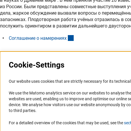
в науках о Древнем мире". В нём приняли участие 20 изве
из России. Были представлены совместные выступления у
дела, жаркое обсуждение вызвали вопросы о перемещённы
запасниках. Плодотворная работа учёных отразилась в с
послужить ориентиром в развитии дальнейшего двусторонн
(Download)
Соглашение о намерения
х
Cookie-Settings
Последнее обновление: 25 января 2012 г.
Our website uses cookies that are strictly necessary for its technical 
We use the Matomo analytics service on our websites to analyse the
Представительство
Профиль DFG
websites are used, enabling us to improve and optimise our online se
device. We analyse how visitors use our website anonymously by collec
Представительство DFG в России/СНГ
Органы управления
to third parties.
2003 - 2022
Задачи DFG
For a detailed overview of the cookies that may be used, see the
sec
История Представительства 2003 - 2022
История DFG