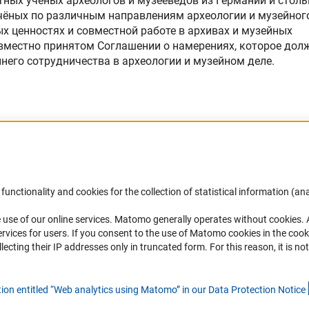
стных учёных археологов и музееведов из Германии и столь
чёных по различным направлениям археологии и музейног
х ценностях и совместной работе в архивах и музейных
овместно принятом Соглашении о намерениях, которое дол
его сотрудничества в археологии и музейном деле.
functionality and cookies for the collection of statistical information (ana
(
 use of our online services. Matomo generally operates without cookies
.
Финансирование
DFG Newsletter
rvices for users. If you consent to the use of Matomo cookies in the cook
ting their IP addresses only in truncated form. For this reason, it is not 
Совместные конкурсы с российскими
Receive news from the DFG directly 
партнёрскими организациями
mailbox.
tion entitled “Web analytics using Matomo” in our Data Protection Notic
e
Партнёры DFG в России