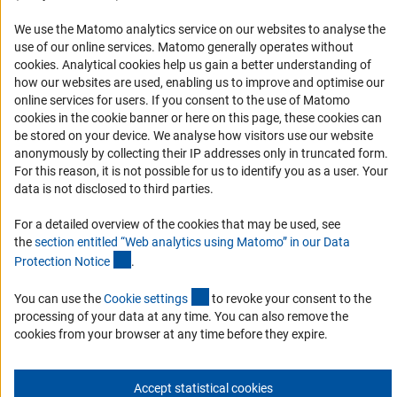
Задачи DFG
История DFG
We use the Matomo analytics service on our websites to analyse the
use of our online services. Matomo generally operates without
Финансирование
(Anc
cookies
. Analytical cookies help us gain a better understanding of
how our websites are used, enabling us to improve and optimise our
Совместные конкурсы с российскими партнёрскими
online services for users. If you consent to the use of Matomo
организациями
cookies in the cookie banner or here on this page, these cookies can
be stored on your device. We analyse how visitors use our website
Партнёры DFG в России
anonymously by collecting their IP addresses only in truncated form.
Часто задаваемые вопросы (FAQ)
For this reason, it is not possible for us to identify you as a user. Your
data is not disclosed to third parties.
DFG Newsletter
For a detailed overview of the cookies that may be used, see
Receive news from the DFG directly in your mailbox.
the
section entitled “Web analytics using Matomo” in our Data
(Anchor Link)
Protection Notic
e
.
Subscribe
(externer Link)
You can use the
Cookie setting
s
to revoke your consent to the
processing of your data at any time. You can also remove the
cookies from your browser at any time before they expire.
Контакты
Политика конфиденциальности
Выходные данные
Accept statistical cookies