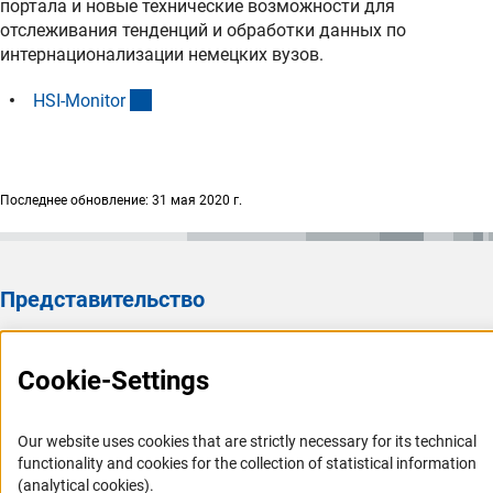
портала и новые технические возможности для
отслеживания тенденций и обработки данных по
интернационализации немецких вузов.
(externer Link)
HSI-Monito
r
Последнее обновление: 31 мая 2020 г.
Представительство
Представительство DFG в России/СНГ 2003 - 2022
Cookie-Settings
История Представительства 2003 - 2022
Профиль DFG
Our website uses cookies that are strictly necessary for its technical
Органы управления
functionality and cookies for the collection of statistical information
(analytical cookies).