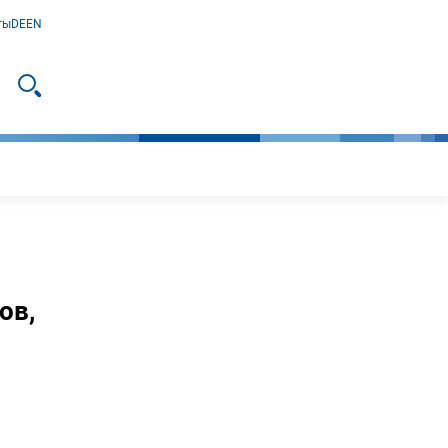
ты
DE
EN
Искать
ов,