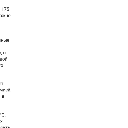
 175
можно
чные
, о
овой
го
ет
мией.
 в
FG.
ых
осить