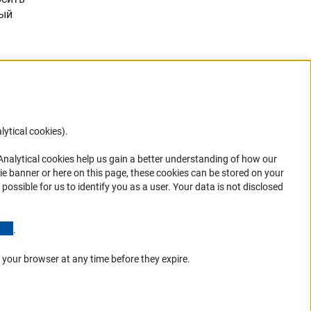
ный
lytical cookies).
Anc
 Analytical cookies help us gain a better understanding of how our
ie banner or here on this page, these cookies can be stored on your
possible for us to identify you as a user. Your data is not disclosed
in your
(Anchor Link)
.
 your browser at any time before they expire.
К началу стр