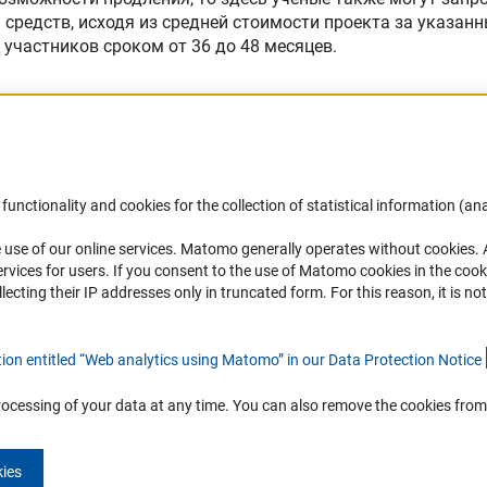
 средств, исходя из средней стоимости проекта за указан
участников сроком от 36 до 48 месяцев.
functionality and cookies for the collection of statistical information (ana
(
 use of our online services. Matomo generally operates without cookies
.
Финансирование
DFG Newsletter
rvices for users. If you consent to the use of Matomo cookies in the cook
ting their IP addresses only in truncated form. For this reason, it is not 
Совместные конкурсы с российскими
Receive news from the DFG directly 
партнёрскими организациями
mailbox.
tion entitled “Web analytics using Matomo” in our Data Protection Notic
e
Партнёры DFG в России
Часто задаваемые вопросы (FAQ)
Subscribe
rocessing of your data at any time. You can also remove the cookies from
kies