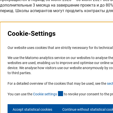
дополнительные 3 месяца на завершение проекта и до 80%
период. Школы аспирантов могут продлить контракты для 
Cookie-Settings
Последнее обновление: 28 мая 2020 г.
Our website uses cookies that are strictly necessary for its technical 
We use the Matomo analytics service on our websites to analyse the
Представительство
Профиль DFG
websites are used, enabling us to improve and optimise our online se
device. We analyse how visitors use our website anonymously by collec
Представительство DFG в России/СНГ
Органы управления
to third parties.
2003 - 2022
Задачи DFG
For a detailed overview of the cookies that may be used, see the
sec
История Представительства 2003 - 2022
История DFG
(externer Link)
You can use the
Cookie setting
s
to revoke your consent to the p
Accept statistical cookies
Continue without statistical coo