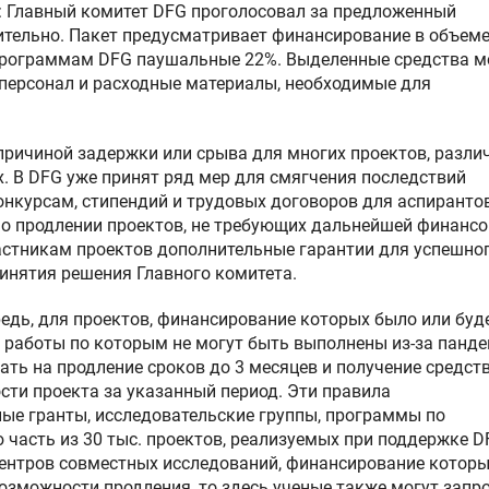
: Главный комитет DFG проголосовал за предложенный
ительно. Пакет предусматривает финансирование в объеме
 программам DFG паушальные 22%. Выделенные средства 
персонал и расходные материалы, необходимые для
причиной задержки или срыва для многих проектов, разли
ях. В DFG уже принят ряд мер для смягчения последствий
конкурсам, стипендий и трудовых договоров для аспирантов
 о продлении проектов, не требующих дальнейшей финанс
астникам проектов дополнительные гарантии для успешно
инятия решения Главного комитета.
едь, для проектов, финансирование которых было или буд
и работы по которым не могут быть выполнены из-за панде
ать на продление сроков до 3 месяцев и получение средств
сти проекта за указанный период. Эти правила
ые гранты, исследовательские группы, программы по
 часть из 30 тыс. проектов, реализуемых при поддержке D
Центров совместных исследований, финансирование котор
возможности продления, то здесь ученые также могут запр