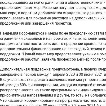
последовавших за ней ограничений в общественной жизни
правлением пакет мер. Решение вступает в силу незамедл
млн евро, к коротым добавляются стандартные для всех
использовать для покрытия расходов на дополнительный 
продолжения или завершения проектов.
Пандемия коронавируса и меры по ее преодолению стали 
ограничения сказались и на проектах, и на их исполнител
пандемии: в частности, речь идет о продлении сроков по 
дополнительном финансировании на переходный период и
поддержки. “Новый пакет мер предоставляет ученым и уч
продолжения работы”, заявила профессор Беккер после пр
Дополнительная поддержка предусмотрена, в первую очер
завершено в период между 1 апреля 2020 и 30 июня 2021 
В случае нехватки средств исследователи могут претендов
объеме до 80% финансирования, исходя из средней стоимо
распространяются на такие программы, как индивидуальн
приоритетным направлениям и другие, то есть, на большую
Что касается координированных программ, в частности, 
прекращается в период 30 июня 2020 – 30 июня 2021 без 