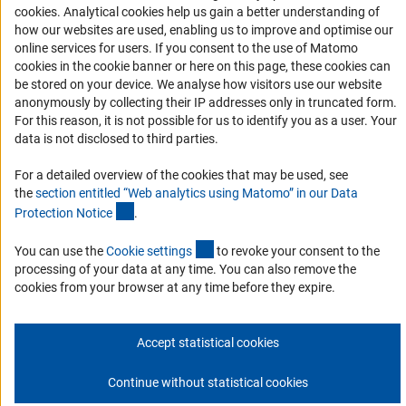
Финансирование
(Anc
cookies
. Analytical cookies help us gain a better understanding of
how our websites are used, enabling us to improve and optimise our
Совместные конкурсы с российскими партнёрскими
online services for users. If you consent to the use of Matomo
организациями
cookies in the cookie banner or here on this page, these cookies can
be stored on your device. We analyse how visitors use our website
Партнёры DFG в России
anonymously by collecting their IP addresses only in truncated form.
Часто задаваемые вопросы (FAQ)
For this reason, it is not possible for us to identify you as a user. Your
data is not disclosed to third parties.
DFG Newsletter
For a detailed overview of the cookies that may be used, see
Receive news from the DFG directly in your mailbox.
the
section entitled “Web analytics using Matomo” in our Data
(Anchor Link)
Protection Notic
e
.
Subscribe
(externer Link)
You can use the
Cookie setting
s
to revoke your consent to the
processing of your data at any time. You can also remove the
cookies from your browser at any time before they expire.
Контакты
Политика конфиденциальности
Выходные данные
Accept statistical cookies
© 2026 DFG
Continue without statistical cookies
К началу с