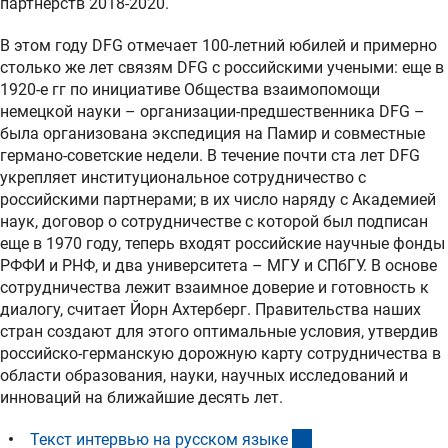
партнерств 2018-2020.
В этом году DFG отмечает 100-летний юбилей и примерно
столько же лет связям DFG с российскими учеными: еще в
1920-е гг по инициативе Общества взаимопомощи
немецкой науки – организации-предшественника DFG –
была организована экспедиция на Памир и совместные
германо-советские недели. В течение почти ста лет DFG
укрепляет институциональное сотрудничество с
российскими партнерами; в их число наряду с Академией
наук, договор о сотрудничестве с которой был подписан
еще в 1970 году, теперь входят российские научные фонды
РФФИ и РНФ, и два университета – МГУ и СПбГУ. В основе
сотрудничества лежит взаимное доверие и готовность к
диалогу, считает Йорн Ахтерберг. Правительства наших
стран создают для этого оптимальные условия, утвердив
российско-германскую дорожную карту сотрудничества в
области образования, науки, научных исследований и
инноваций на ближайшие десять лет.
(externer Link)
Текст интервью на русском язык
е