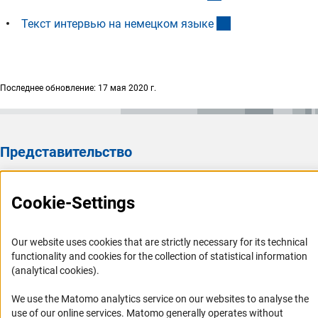
(externer Link)
Текст интервью на немецком язык
е
Последнее обновление: 17 мая 2020 г.
Представительство
Представительство DFG в России/СНГ 2003 - 2022
Cookie-Settings
История Представительства 2003 - 2022
Профиль DFG
Our website uses cookies that are strictly necessary for its technical
functionality and cookies for the collection of statistical information
Органы управления
(analytical cookies).
Задачи DFG
We use the Matomo analytics service on our websites to analyse the
История DFG
use of our online services. Matomo generally operates without